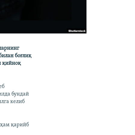
ларнинг
билан боғлиқ
н қийноқ
еб
илда бундай
илга келиб
 ҳам қарийб
.