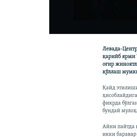
Левада-Центр
қарийб ярми 
оғир жиноятл
қўллаш мумки
Қайд этилиши
ҳисоблайдига
фикрда бўлга
бундай мулоҳа
Айни пайтда 
икки баравар 