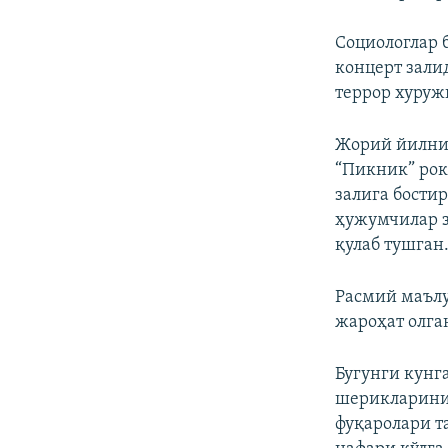
Социологлар 
концерт зали
террор хуруж
Жорий йилнин
“Пикник” рок
залига бости
ҳужумчилар з
қулаб тушган
Расмий маълу
жароҳат олга
Бугунги кунг
шерикларинин
фуқаролари т