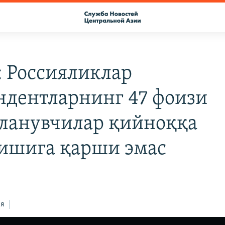
: Россияликлар
ндентларнинг 47 фоизи
ланувчилар қийноққа
ишига қарши эмас
ся