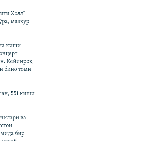
ити Холл”
ўра, мазкур
еча киши
концерт
ан. Кейинроқ
н бино томи
ган, 551 киши
очилари ва
истон
амида бир