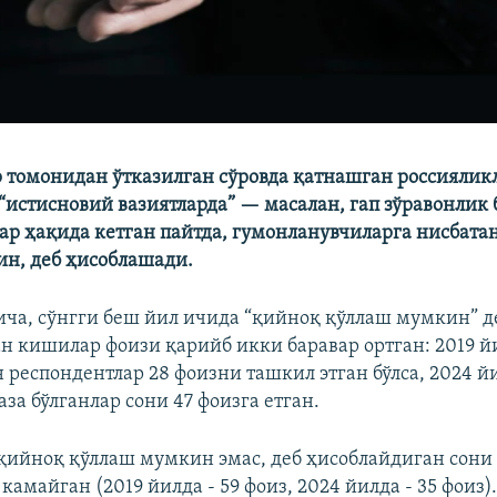
 томонидан ўтказилган сўровда қатнашган россиялик
“истисновий вазиятларда” — масалан, гап зўравонлик 
ар ҳақида кетган пайтда, гумонланувчиларга нисбата
н, деб ҳисоблашади.
ча, сўнгги беш йил ичида “қийноқ қўллаш мумкин” д
н кишилар фоизи қарийб икки баравар ортган: 2019 й
н респондентлар 28 фоизни ташкил этган бўлса, 2024 й
за бўлганлар сони 47 фоизга етган.
қийноқ қўллаш мумкин эмас, деб ҳисоблайдиган сони
камайган (2019 йилда - 59 фоиз, 2024 йилда - 35 фоиз)