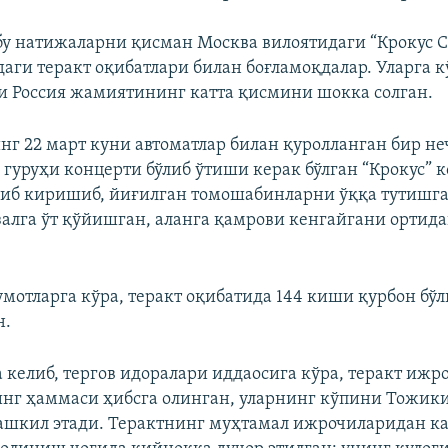
бу натижаларни қисман Москва вилоятидаги “Крокус С
даги теракт оқибатлари билан боғламоқдалар. Уларга к
и Россия жамиятининг катта қисмини шокка солган.
г 22 март куни автоматлар билан қуролланган бир н
 гуруҳи концерти бўлиб ўтиши керак бўлган “Крокус” 
риб киришиб, йиғилган томошабинларни ўққа тутишг
алга ўт қўйишган, аланга қамрови кенгайгани ортида
.
мотларга кўра, теракт оқибатида 144 киши қурбон бўл
н.
а келиб, тергов идоралари иддаосига кўра, теракт ижр
г ҳаммаси ҳибсга олинган, уларнинг кўпини Тожик
ашкил этади. Терактнинг муҳтамал ижрочиларидан к