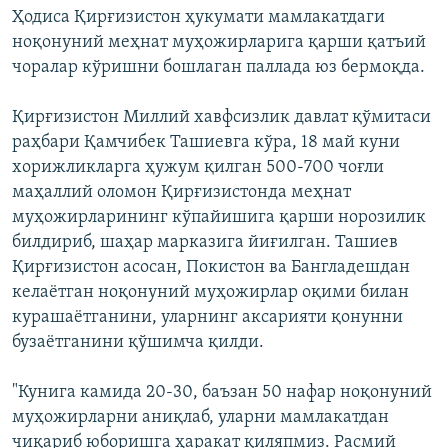
Ҳодиса Қирғизистон ҳукумати мамлакатдаги
ноқонуний меҳнат муҳожирларига қарши қатъий
чоралар кўришни бошлаган паллада юз бермоқда.
Қирғизистон Миллий хавфсизлик давлат қўмитаси
раҳбари Қамчибек Ташиевга кўра, 18 май куни
хорижликларга ҳужум қилган 500-700 чоғли
маҳаллий оломон Қирғизистонда меҳнат
муҳожирларининг кўпайишига қарши норозилик
билдириб, шаҳар марказига йиғилган. Ташиев
Қирғизистон асосан, Покистон ва Бангладешдан
келаётган ноқонуний муҳожирлар оқими билан
курашаётганини, уларнинг аксарияти қонунни
бузаётганини қўшимча қилди.
"Кунига камида 20-30, баъзан 50 нафар ноқонуний
муҳожирларни аниқлаб, уларни мамлакатдан
чиқариб юборишга ҳаракат қиляпмиз. Расмий