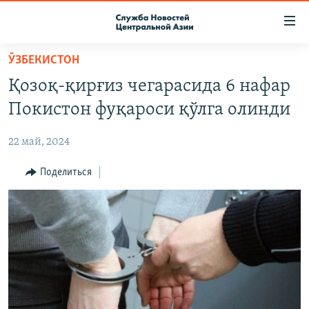
Ссылки
доступа
Вернуться
ӮЗБЕКИСТОН
к
О ПРОЕКТЕ
Қозоқ-қирғиз чегарасида 6 нафар
основному
ПОДПИСКА
содержанию
Покистон фуқароси қўлга олинди
КОНТАКТЫ
Вернутся
к
22 май, 2024
RFE/RL ДИРЕКТ
главной
НАСТОЯЩЕЕ ВРЕМЯ
Поделиться
навигации
Вернутся
МИГРАНТ МЕДИА
к
поиску