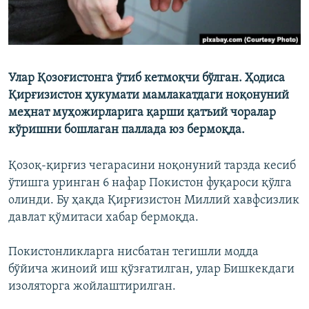
Улар Қозоғистонга ўтиб кетмоқчи бўлган. Ҳодиса
Қирғизистон ҳукумати мамлакатдаги ноқонуний
меҳнат муҳожирларига қарши қатъий чоралар
кўришни бошлаган паллада юз бермоқда.
Қозоқ-қирғиз чегарасини ноқонуний тарзда кесиб
ўтишга уринган 6 нафар Покистон фуқароси қўлга
олинди. Бу ҳақда Қирғизистон Миллий хавфсизлик
давлат қўмитаси хабар бермоқда.
Покистонликларга нисбатан тегишли модда
бўйича жиноий иш қўзғатилган, улар Бишкекдаги
изоляторга жойлаштирилган.