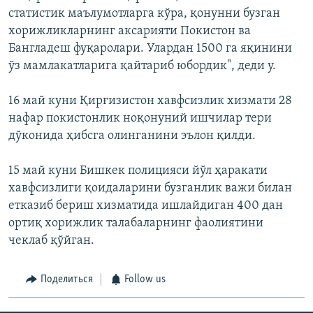
статистик маълумотларга кўра, қонунни бузган
хорижликларнинг аксарияти Покистон ва
Бангладеш фуқаролари. Улардан 1500 га яқинини
ўз мамлакатларига қайтариб юбордик", деди у.
16 май куни Қирғизистон хавфсизлик хизмати 28
нафар покистонлик ноқонуний ишчилар тери
дўконида ҳибсга олинганини эълон қилди.
15 май куни Бишкек полицияси йўл ҳаракати
хавфсизлиги қоидаларини бузганлик важи билан
етказиб бериш хизматида ишлайдиган 400 дан
ортиқ хорижлик талабаларнинг фаолиятини
чеклаб қўйган.
Поделиться
Follow us