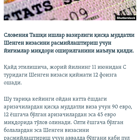
Словения Ташқи ишлар вазирлиги қисқа муддатли
Шенген визасини расмийлаштириш учун
йиғимлар миқдори оширилганини маълум қилди.
Қайд этилишича, жорий йилнинг 11 июнидан С
туридаги Шенген визаси қиймати 12 фоизга
ошади.
Шу тариқа кейинги ойдан катта ёшдаги
аризачилардан қисқа муддатли виза учун 90 евро,
12 ёшгача бўлган аризачилардан эса 45 евро
миқдорида тўлов олинади. Олти ёшгача бўлган
болалардан эса Шенген визасини
расмийлаштириш учун аввалда бўлгани каби пул