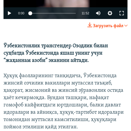
Auto
0:00
11:52
240p
Загрузить файл
360p
480p
Ўзбекистонлик трансгендер Озодлик билан
Auto
240p
360p
480p
суҳбатда Ўзбекистонда яшаш унинг учун
720p
“жаҳаннам азоби” эканини айтади.
720p
1080p
1080p
Ҳуқуқ фаолларининг танқидича, Ўзбекистонда
жинсий озчилик вакиллари мутассил таъқиб,
ҳақорат, жисмоний ва жинсий зўравонлик остида
ҳаёт кечирмоқда. Бундан ташқари, нафақат
гомофоб кайфиятдаги юртдошлари, балки давлат
идоралари ва айниқса, ҳуқуқ-тартибот идоралари
томонидан муттасил камситилиши, ҳуқуқлари
поймол этилиши қайд этилган.