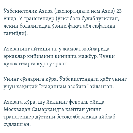
Ўзбекистолик Азиза (паспортидаги исм Азиз) 23
ёшда. У трансгендер (ўғил бола бўлиб туғилган,
лекин болалигидан ўзини фақат аёл сифатида
танийди).
Азизанинг айтишича, у жамоат жойларида
эркаклар кийимини кийишга мажбур. Чунки
ҳужжатларга кўра у эркак.
Унинг сўзларига кўра, Ўзбекистондаги ҳаёт унинг
учун ҳақиқий “жаҳаннам азобига” айланган.
Азизага кўра, шу йилнинг февраль ойида
Москвадан Самарқандга қайтган унинг
трансгендер дўстини бесоқолбозликда айблаб
судлашган.