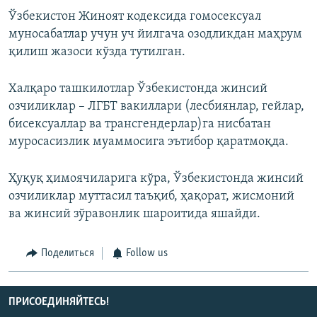
Ўзбекистон Жиноят кодексида гомосексуал
муносабатлар учун уч йилгача озодликдан маҳрум
қилиш жазоси кўзда тутилган.
Халқаро ташкилотлар Ўзбекистонда жинсий
озчиликлар – ЛГБТ вакиллари (лесбиянлар, гейлар,
бисексуаллар ва трансгендерлар)га нисбатан
муросасизлик муаммосига эътибор қаратмоқда.
Ҳуқуқ ҳимоячиларига кўра, Ўзбекистонда жинсий
озчиликлар муттасил таъқиб, ҳақорат, жисмоний
ва жинсий зўравонлик шароитида яшайди.
Поделиться
Follow us
ПРИСОЕДИНЯЙТЕСЬ!