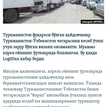
Туркманистон фуқароси бўлган ҳайдовчилар
Туркманистон-Ўзбекистон чегарасини кесиб ўтиш
учун зарур бўлган визани ололмаяпти. Муаммо
апрел ойининг ўрталарида бошланган. Бу ҳақда
LogiStan хабар берди.
Маълум қилинишича, апрель ойининг ўрталарида
туркманистонлик ҳайдовчилар виза
берилмаётганлигидан шикоят қилишган. Ўшанда
чекловлар Туркманистоннинг Ўзбекистон билан
чегарасидаги “Фарап” автомобиль ўтказиш пункти
ҳудудида юзлаб юк машиналарининг турнақатор