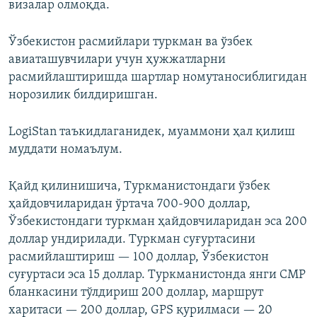
визалар олмоқда.
Ўзбекистон расмийлари туркман ва ўзбек
авиаташувчилари учун ҳужжатларни
расмийлаштиришда шартлар номутаносиблигидан
норозилик билдиришган.
LogiStan таъкидлаганидек, муаммони ҳал қилиш
муддати номаълум.
Қайд қилинишича, Туркманистондаги ўзбек
ҳайдовчиларидан ўртача 700-900 доллар,
Ўзбекистондаги туркман ҳайдовчиларидан эса 200
доллар ундирилади. Туркман суғуртасини
расмийлаштириш — 100 доллар, Ўзбекистон
суғуртаси эса 15 доллар. Туркманистонда янги CМР
бланкасини тўлдириш 200 доллар, маршрут
харитаси — 200 доллар, GPS қурилмаси — 20