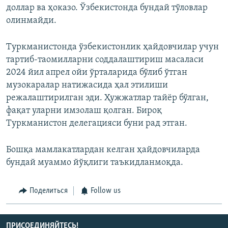
доллар ва ҳоказо. Ўзбекистонда бундай тўловлар
олинмайди.
Туркманистонда ўзбекистонлик ҳайдовчилар учун
тартиб-таомилларни соддалаштириш масаласи
2024 йил апрел ойи ўрталарида бўлиб ўтган
музокаралар натижасида ҳал этилиши
режалаштирилган эди. Ҳужжатлар тайёр бўлган,
фақат уларни имзолаш қолган. Бироқ
Туркманистон делегацияси буни рад этган.
Бошқа мамлакатлардан келган ҳайдовчиларда
бундай муаммо йўқлиги таъкидланмоқда.
Поделиться
Follow us
ПРИСОЕДИНЯЙТЕСЬ!