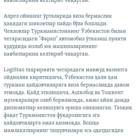
навбатларини келтириб чиқарган.
Апрел ойининг ўрталарида виза бермаслик
ҳақидаги шикоятлар пайдо бўла бошлади.
Чекловлар Туркманистоннинг Ўзбекистон билан
чегарасидаги "Фарап" автомобил ўтказиш пункти
ҳудудида юзлаб юк машиналарининг
навбатларини келтириб чиқарган.
LogiStan таҳририяти чегарадаги мавжуд вазиятга
ойдинлик киритишича, Ўзбекистон ҳали ҳам
туркман ҳайдовчиларига виза бермасликда давом
этмоқда. Қайд этилишича, Ашхобод ва Тошкент
музокаралари олиб борилмоқда, аммо айни дамда
дипломатлар келишувга эриша олишмаган. Таъқиқ
фақат Туркманистон фуқаролигига эга
ҳайдовчиларга амал қилмоқда. Бошқа
мамлакатларнинг ташувчилари эса одатдагидек