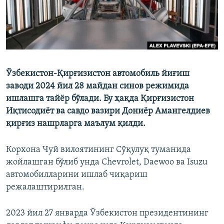
Ўзбекистон-Қирғизистон автомобиль йиғиш
заводи 2024 йил 28 майдан синов режимида
ишлашга тайёр бўлади. Бу ҳақда Қирғизистон
Иқтисодиёт ва савдо вазири Дониёр Амангелдиев
қирғиз нашрларга маълум қилди.
Корхона Чуй вилоятининг Сўқулуқ туманида
жойлашган бўлиб унда Chevrolet, Daewoo вa Isuzu
автомобилларини ишлаб чиқариш
режалаштирилган.
2023 йил 27 январда Ўзбекистон президентининг