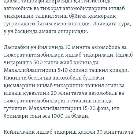
давлат ташрифи доирасида Қирғизистонда
автомобиль ва тижорат автомобилларини ишлаб
чиқаришни ташкил этиш бўйича ҳамкорлик
тўғрисидаги битим имзоланганди. Лойиҳага кўра,
у уч босқичда амалга оширилади.
Дастлабки уч йил ичида 10 мингта автомобиль ва
тижорат автомобиллари ишлаб чиқарилади. Ишлаб
чиқаришга 500 киши жалб қилинади.
Маҳаллийлаштириш 5-10 фоизни ташкил қилади.
Иккинчи босқичда автомобиль бутловчи
қисмларини ишлаб чиқаришни ташкил этиш ва
ишлаш қувватини 20 мингтагача автомобиль ва
тижорат автомобилларига етказиш назарда
тутилган. Маҳаллийлаштириш 15-20 фоиз, иш
ўринлари сони эса 1000 та бўлади.
Кейинчалик ишлаб чиқариш ҳажми 30 мингтагача