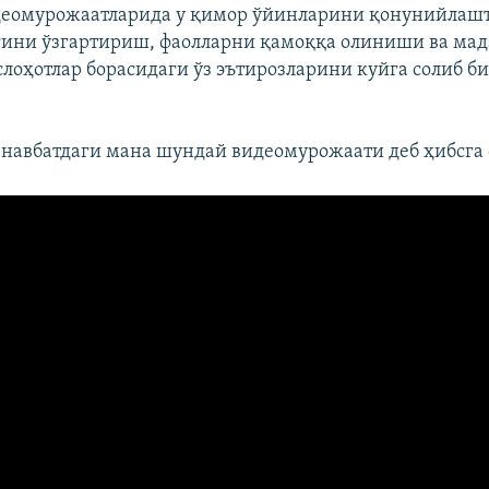
деомурожаатларида у қимор ўйинларини қонунийлаш
ғини ўзгартириш, фаолларни қамоққа олиниши ва ма
слоҳотлар борасидаги ўз эътирозларини куйга солиб б
 навбатдаги мана шундай видеомурожаати деб ҳибсга 