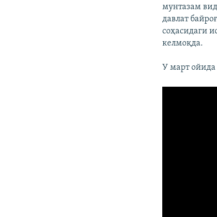
мунтазам ви
давлат байро
соҳасидаги и
келмоқда.
У март ойида