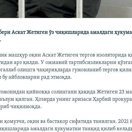
бери Аскат Жетиген ўз чиқишларида амалдаги ҳукум
.
ик машҳур оқин Аскат Жетиген тергов изоляторида 
тидан арз қилди. У оммавий тартибсизликларни қўзға
галлаб олишга чақириқларда гумонланиб тергов қил
 бу айбловларни рад этмоқда.
томонидан қийноққа солингани ҳақида Жетиген 23 ма
ълум қилган. Ҳозирда унинг аризаси Ҳарбий прокура
ўриб чиқилмоқда.
н қомузчи, оқин ва бастакор сифатида танилган. 2021
иқишларида амалдаги ҳукуматни танқид қилиб келади