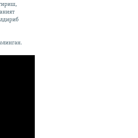
тириш,
даният
илдириб
олинган.