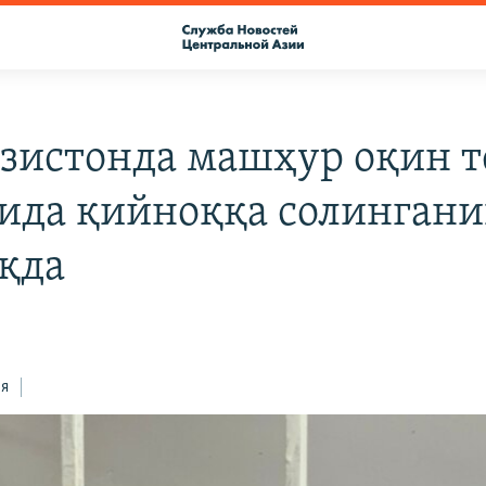
зистонда машҳур оқин т
ида қийноққа солинган
қда
ся