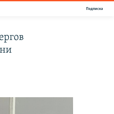
Подписка
ергов
ини