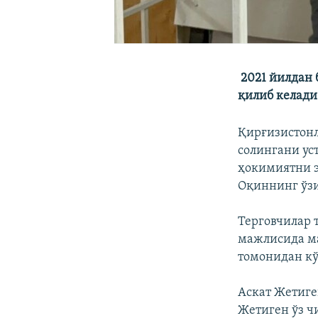
2021 йилдан 
қилиб келади
Қирғизистонл
солингани ус
ҳокимиятни э
Оқиннинг ўзи
Терговчилар 
мажлисида ма
томонидан к
Аскат Жетиге
Жетиген ўз ч