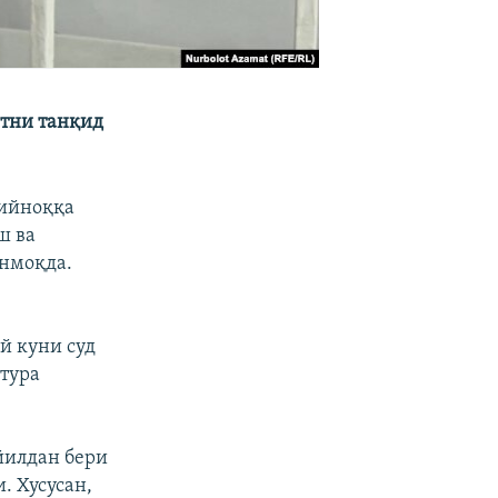
атни танқид
қийноққа
ш ва
инмоқда.
й куни суд
тура
 йилдан бери
. Хусусан,