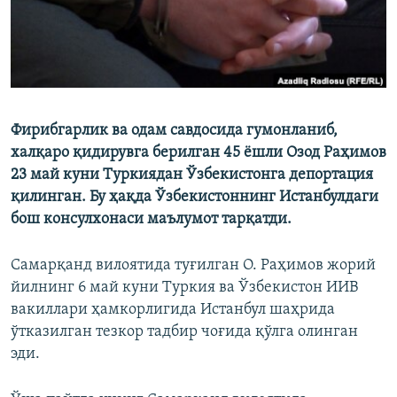
Фирибгарлик ва одам савдосида гумонланиб,
халқаро қидирувга берилган 45 ёшли Озод Раҳимов
23 май куни Туркиядан Ўзбекистонга депортация
қилинган. Бу ҳақда Ўзбекистоннинг Истанбулдаги
бош консулхонаси маълумот тарқатди.
Самарқанд вилоятида туғилган О. Раҳимов жорий
йилнинг 6 май куни Туркия ва Ўзбекистон ИИВ
вакиллари ҳамкорлигида Истанбул шаҳрида
ўтказилган тезкор тадбир чоғида қўлга олинган
эди.