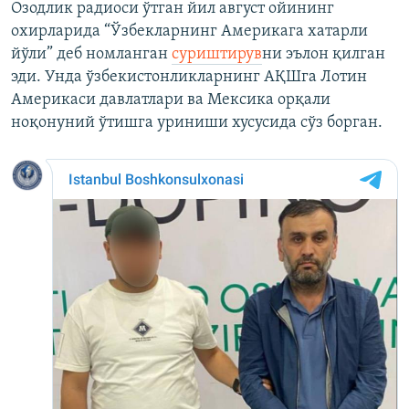
Озодлик радиоси ўтган йил август ойининг
охирларида “Ўзбекларнинг Америкага хатарли
йўли” деб номланган
суриштирув
ни эълон қилган
эди. Унда ўзбекистонликларнинг АҚШга Лотин
Америкаси давлатлари ва Мексика орқали
ноқонуний ўтишга уриниши хусусида сўз борган.