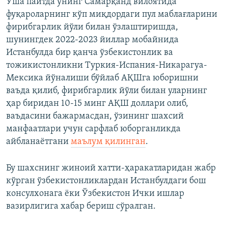
Ўша пайтда унинг Самарқанд вилоятида
фуқароларнинг кўп миқдордаги пул маблағларини
фирибгарлик йўли билан ўзлаштиришда,
шунингдек 2022-2023 йиллар мобайнида
Истанбулда бир қанча ўзбекистонлик ва
тожикистонликни Туркия-Испания-Никарагуа-
Мексика йўналиши бўйлаб АҚШга юборишни
ваъда қилиб, фирибгарлик йўли билан уларнинг
ҳар биридан 10-15 минг АҚШ доллари олиб,
ваъдасини бажармасдан, ўзининг шахсий
манфаатлари учун сарфлаб юборганликда
айбланаётгани
маълум қилинган
.
Бу шахснинг жиноий хатти-ҳаракатларидан жабр
кўрган ўзбекистонликлардан Истанбулдаги бош
консулхонага ёки Ўзбекистон Ички ишлар
вазирлигига хабар бериш сўралган.