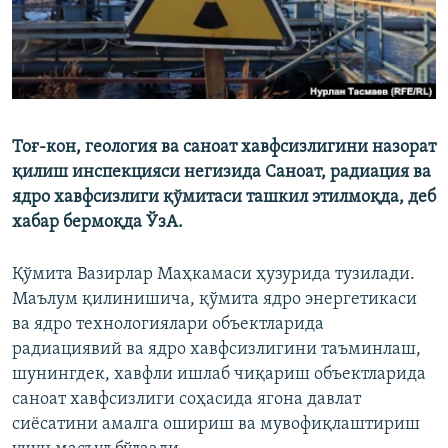
Тоғ-кон, геология ва саноат хавфсизлигини назорат
қилиш инспекцияси негизида Саноат, радиация ва
ядро хавфсизлиги қўмитаси ташкил этилмоқда, деб
хабар бермоқда ЎзА.
Қўмита Вазирлар Маҳкамаси ҳузурида тузилади.
Маълум қилинишича, қўмита ядро энергетикаси
ва ядро технологиялари объектларида
радиациявий ва ядро хавфсизлигини таъминлаш,
шунингдек, хавфли ишлаб чиқариш объектларида
саноат хавфсизлиги соҳасида ягона давлат
сиёсатини амалга ошириш ва мувофиқлаштириш