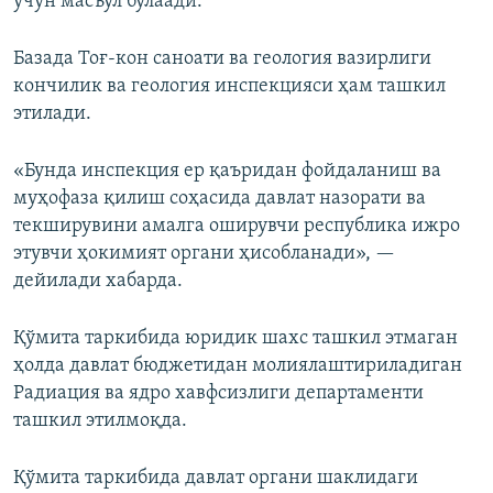
учун масъул бўлаади.
Базада Тоғ-кон саноати ва геология вазирлиги
кончилик ва геология инспекцияси ҳам ташкил
этилади.
«Бунда инспекция ер қаъридан фойдаланиш ва
муҳофаза қилиш соҳасида давлат назорати ва
текширувини амалга оширувчи республика ижро
этувчи ҳокимият органи ҳисобланади», —
дейилади хабарда.
Қўмита таркибида юридик шахс ташкил этмаган
ҳолда давлат бюджетидан молиялаштириладиган
Радиация ва ядро хавфсизлиги департаменти
ташкил этилмоқда.
Қўмита таркибида давлат органи шаклидаги