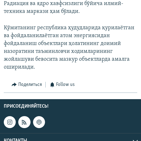
Радиация ва ядро хавфсизлиги бўйича илмий-
техника маркази ҳам бўлади.
Қўмитанинг республика ҳудудларида қурилаётган
ва фойдаланилаётган атом энергиясидан
фойдаланиш объектлари ҳолатининг доимий
назоратини таъминловчи ходимларининг
жойлашуви бевосита мазкур объектларда амалга
оширилади.
Поделиться
Follow us
ПРИСОЕДИНЯЙТЕСЬ!
КОНТАКТЫ