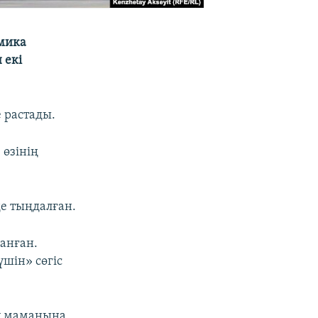
омика
 екі
 растады.
 өзінің
де тыңдалған.
ланған.
үшін» сөгіс
зу маманына