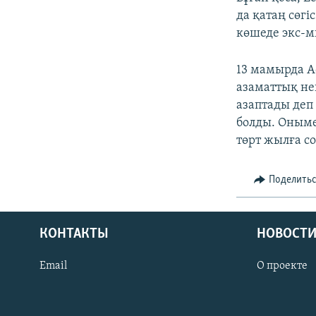
да қатаң сөг
көшеде экс-ми
13 мамырда А
азаматтық не
азаптады деп
болды. Оным
төрт жылға с
Поделить
КОНТАКТЫ
НОВОСТИ
Email
О проекте