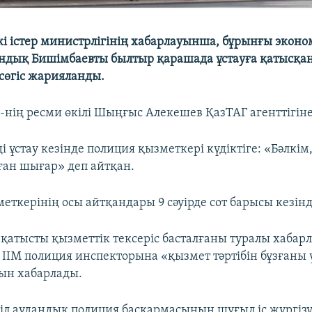
кі істер министрлігінің хабарлауынша, бұрынғы экон
ндық Бишімбаевты былтыр қарашада ұстауға қатысқан
сөгіс жарияланды.
М-нің ресми өкілі Шыңғыс Алекешев ҚазТАГ агенттігіне
 ұстау кезінде полиция қызметкері күдіктіге: «Бәлкім,
лған шығар» деп айтқан.
еткерінің осы айтқандары 9 сәуірде сот барысы кезін
 қатысты қызметтік тексеріс басталғаны туралы хабар
 ІІМ полиция инспекторына «қызмет тәртібін бұзғаны 
ын хабарлады.
Есіл аудандық полиция басқармасының шұғыл іс жүргі