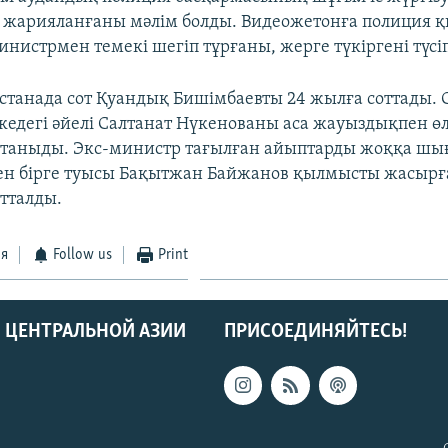
іс жарияланғаны мәлім болды. Видеожетонға полиция 
нистрмен темекі шегіп тұрғаны, жерге түкіргені түсі
станада сот Қуандық Бишімбаевты 24 жылға соттады. 
кедегі әйелі Салтанат Нүкенованы аса жауыздықпен өл
 таныды. Экс-министр тағылған айыптарды жоққа шы
ен бірге туысы Бақытжан Байжанов қылмысты жасырғ
отталды.
ся
Follow us
Print
 ЦЕНТРАЛЬНОЙ АЗИИ
ПРИСОЕДИНЯЙТЕСЬ!