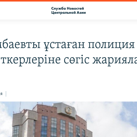
баевты ұстаған полиция
ткерлеріне сөгіс жария
ся