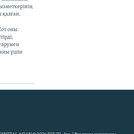
қызметкерінің
п қалған.
Сот оны
тірді,
ғарумен
аны үшін