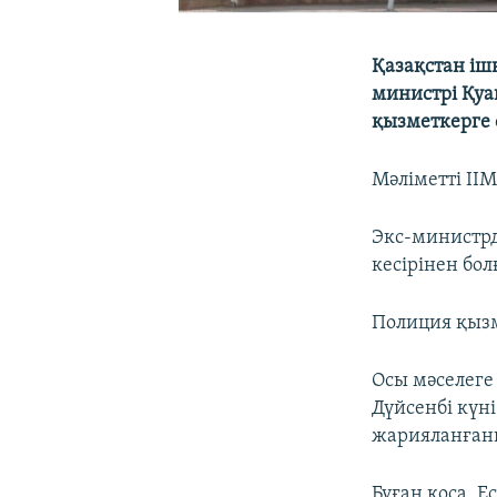
Қазақстан іш
министрі Қуа
қызметкерге 
Мәліметті ІІ
Экс-министрді
кесірінен бо
Полиция қызм
Осы мәселеге
Дүйсенбі күні
жарияланған
Бұған қоса, 