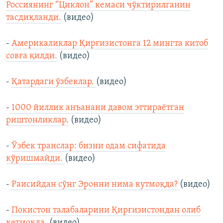
Россиянинг “Циклон” кемаси чўктирилганин
тасдиқланди.
(видео)
-
Америкаликлар Қирғизистонга 12 мингта китоб
совға қилди.
(видео)
-
Қатардаги ўзбеклар.
(видео)
-
1000 йиллик анъанани давом эттираётган
риштонликлар.
(видео)
-
Ўзбек транслар: бизни одам сифатида
кўришмайди.
(видео)
-
Раисийдан сўнг Эронни нима кутмоқда?
(видео)
-
Покистон талабаларини Қирғизистондан олиб
кетмоқда.
(видео)