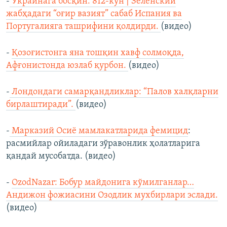
-
Украинага босқин: 812-кун | Зеленский
жабҳадаги “оғир вазият” сабаб Испания ва
Португалияга ташрифини қолдирди.
(видео)
-
Қозоғистонга яна тошқин хавф солмоқда,
Афғонистонда юзлаб қурбон.
(видео)
-
Лондондаги самарқандликлар: “Палов халқларни
бирлаштиради”.
(видео)
-
Марказий Осиё мамлакатларида фемицид
:
расмийлар ойиладаги зўравонлик ҳолатларига
қандай мусобатда. (видео)
-
OzodNazar: Бобур майдонига кўмилганлар…
Андижон фожиасини Озодлик мухбирлари эслади.
(видео)