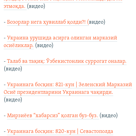
этмоқда.
(видео)
-
Бозорлар нега ҳувиллаб қолди?! (
видео)
-
Украина урушида асирга олинган марказий
осиёликлар.
(видео)
-
Талаб ва тақиқ: Ўзбекистонлик суррогат оналар.
(видео)
-
Украинага босқин: 821-кун | Зеленский Марказий
Осиё президентларини Украинага чақирди.
(видео)
-
Мирзиёев “хабарсиз” қолган буз-буз.
(видео)
-
Украинага босқин: 820-кун | Севастополда