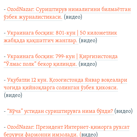
-
OzodNazar: Суриштирув нималигини билмаётган
ўзбек журналистикаси.
(видео)
-
Украинага босқин: 801-кун | 50 километлик
жабҳада қақшатгич жанглар.
(видео)
-
Украинага босқин: 799-кун | Қирғизистонда
“Ўлмас полк” бекор қилинди.
(видео)
-
Уқубатли 12 кун. Қозоғистонда Январ воқеалари
чоғида қийноқларга солинган ўзбек ҳикояси.
(видео)
-
“Кўча” устидан суриштирувга нима бўлди?
(видео)
-
OzodNazar: Президент Интернет-қиморга рухсат
берувчи фармонни имзолади. (
видео)