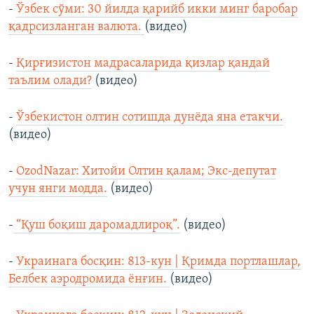
-
Ўзбек сўми: 30 йилда қарийб икки минг баробар
қадрсизланган валюта.
(видео)
-
Қирғизистон мадрасаларида қизлар қандай
таълим олади?
(видео)
-
Ўзбекистон олтин сотишда дунёда яна етакчи.
(видео)
-
OzodNazar: Хитойи Олтин қалам; Экс-депутат
учун янги модда.
(видео)
-
“Қуш боқиш даромадлироқ”.
(видео)
-
Украинага босқин: 813-кун | Қримда портлашлар,
Белбек аэродромида ёнғин.
(видео)