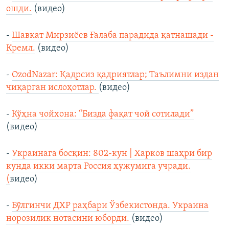
ошди.
(видео)
-
Шавкат Мирзиёев Ғалаба парадида қатнашади -
Кремл.
(видео)
-
OzodNazar: Қадрсиз қадриятлар; Таълимни издан
чиқарган ислоҳотлар.
(видео)
-
Кўҳна чойхона: “Бизда фақат чой сотилади”
(видео)
-
Украинага босқин: 802-кун | Харков шаҳри бир
кунда икки марта Россия ҳужумига учради.
(
видео)
-
Бўлгинчи ДХР раҳбари Ўзбекистонда. Украина
норозилик нотасини юборди.
(видео)