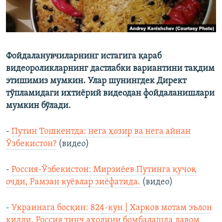
Фойдаланувчиларнинг истагига қараб
видеороликларнинг дастлабки вариантини тақдим
этишимиз мумкин. Улар шунингдек Директ
тўпламидаги ихтиёрий видеодан фойдаланишлари
мумкин бўлади.
-
Путин Тошкентда: нега ҳозир ва нега айнан
Ўзбекистон?
(видео)
-
Россия-Ўзбекистон: Мирзиёев Путинга қучоқ
очди, Рамзан куёвлар зиёфатида.
(видео)
-
Украинага босқин: 824-кун | Харков мотам эълон
қилди, Россия тинч аҳолини бомбалашда давом