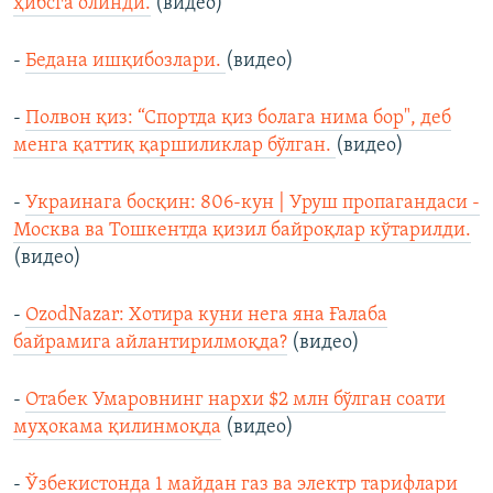
ҳибсга олинди.
(видео)
-
Бедана ишқибозлари.
(видео)
-
Полвон қиз: “Спортда қиз болага нима бор", деб
менга қаттиқ қаршиликлар бўлган.
(видео)
-
Украинага босқин: 806-кун | Уруш пропагандаси -
Москва ва Тошкентда қизил байроқлар кўтарилди.
(видео)
-
OzodNazar: Хотира куни нега яна Ғалаба
байрамига айлантирилмоқда?
(видео)
-
Отабек Умаровнинг нархи $2 млн бўлган соати
муҳокама қилинмоқда
(видео)
-
Ўзбекистонда 1 майдан газ ва электр тарифлари