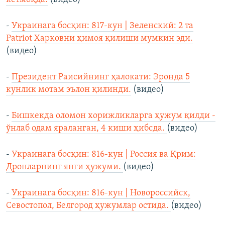
-
Украинага босқин: 817-кун | Зеленский: 2 та
Patriot Харковни ҳимоя қилиши мумкин эди.
(видео)
-
Президент Раисийнинг ҳалокати: Эронда 5
кунлик мотам эълон қилинди.
(видео)
-
Бишкекда оломон хорижликларга ҳужум қилди -
ўнлаб одам яраланган, 4 киши ҳибсда.
(видео)
-
Украинага босқин: 816-кун | Россия ва Қрим:
Дронларнинг янги ҳужуми.
(видео)
-
Украинага босқин: 816-кун | Новороссийск,
Севостопол, Белгород ҳужумлар остида.
(видео)