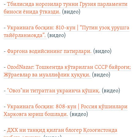
-
Тбилисида норозилар тунни Грузия парламенти
биноси ёнида ўтказди.
(видео)
-
Украинага босқин: 810-кун | “Путин узоқ урушга
тайёрланмоқда”.
(видео)
-
Фарғона водийсининг патирлари.
(видео)
-
OzodNazar: Тошкентда кўтарилган СССР байроғи;
Жўраевлар ва муаллифлик ҳуқуқи.
(видео)
-
"Овоз"ни титратган украинча қўшиқ.
(видео)
-
Украинага босқин: 808-кун | Россия қўшинлари
Харковга юриш бошлади.
(видео)
-
ДХХ ни танқид қилган блогер Қозоғистонда