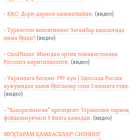
-
ҚҚС: Дори-дармон қимматлайди.
(видео)
-
Туркистон вилоятининг Зағамбар қишлоғида
нима бўлди?
(видео)
-
OzodNazar: Мингдан ортиқ тожикистонлик
Россияга киритилмаяпти.
(видео)
-
Украинага босқин: 797-кун | Одессада Россия
ҳужумидан ҳалок бўлганлар сони 5 кишига етди.
(видео)
-
“Ҳақоратланган” президент: Термизлик тармоқ
фойдаланувчиси 5 йилга қамалди.
(видео)
МУҲТАРАМ ҲАМКАСБЛАР! СИЗНИНГ