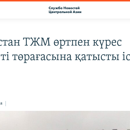
стан ТЖМ өртпен күрес
ті төрағасына қатысты іс
ся