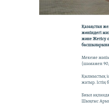
Қазақстан же
жөніндегі ми
және Жетісу 
басшыларына 
Мекеме мәлім
(шамамен 90,5
Қылмыстық іс
жатыр. Істің
Биыл ақпанда
Шыңғыс Арын