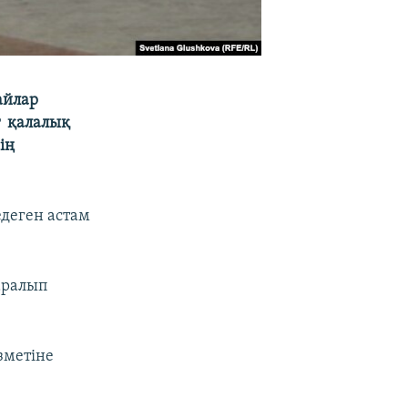
айлар
т қалалық
ің
едеген астам
аралып
зметіне