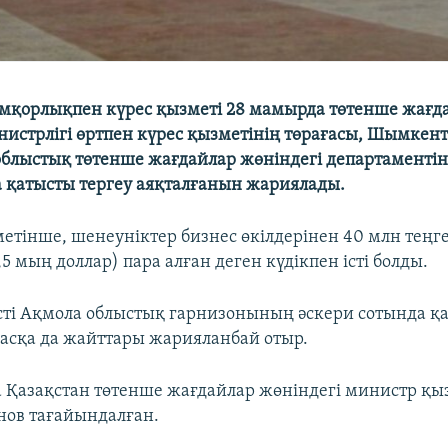
мқорлықпен күрес қызметі 28 мамырда төтенше жағд
нистрлігі өртпен күрес қызметінің төрағасы, Шымкен
облыстық төтенше жағдайлар жөніндегі департаментін
қатысты тергеу аяқталғанын жариялады.
етінше, шенеуніктер бизнес өкілдерінен 40 млн теңг
 мың доллар) пара алған деген күдікпен істі болды.
ті Ақмола облыстық гарнизонының әскери сотында қ
 басқа да жайттары жарияланбай отыр.
 Қазақстан төтенше жағдайлар жөніндегі министр қы
ов тағайындалған.