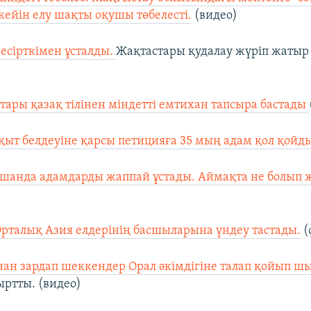
кейін елу шақты оқушы төбелесті.
(видео)
 есірткімен ұсталды.
Жақтастары қудалау жүріп жатыр 
ары қазақ тілінен міндетті емтихан тапсыра бастады
қыт белдеуіне қарсы петицияға 35 мың адам қол қойд
шанда адамдарды жаппай ұстады. Аймақта не болып 
рталық Азия елдерінің басшыларына үндеу тастады.
(
ан зардап шеккендер Орал әкімдігіне талап қойып ш
ртты. (видео)