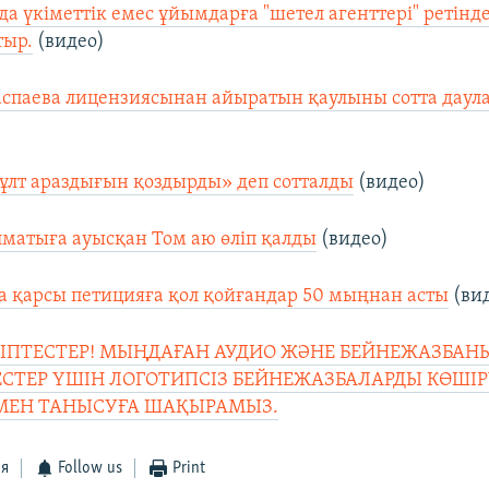
а үкіметтік емес ұйымдарға "шетел агенттері" ретінде
тыр.
(видео)
спаева лицензиясынан айыратын қаулыны сотта даул
ұлт араздығын қоздырды» деп сотталды
(видео)
матыға ауысқан Том аю өліп қалды
(видео)
 қарсы петицияға қол қойғандар 50 мыңнан асты
(ви
РІПТЕСТЕР! МЫҢДАҒАН АУДИО ЖӘНЕ БЕЙНЕЖАЗБАН
ЕСТЕР ҮШІН ЛОГОТИПСІЗ БЕЙНЕЖАЗБАЛАРДЫ КӨШІ
МЕН ТАНЫСУҒА ШАҚЫРАМЫЗ.
ся
Follow us
Print