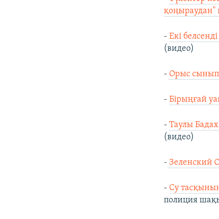
қоңыраудан" 
-
Екі белсенді
(видео)
-
Орыс сыныпт
-
Бірыңғай уа
-
Таулы Бадах
(видео)
-
Зеленский О
-
Су тасқынын
полиция шақы