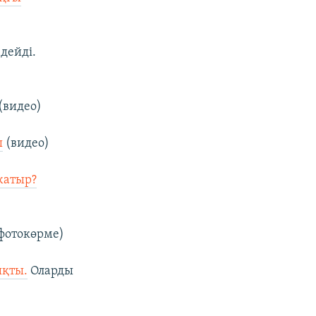
дейді.
(видео)
ы
(видео)
жатыр?
фотокөрме)
ықты.
Оларды