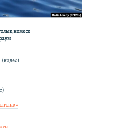
толық немесе
ұрауы
. (видео)
о)
лығына»
оңғы