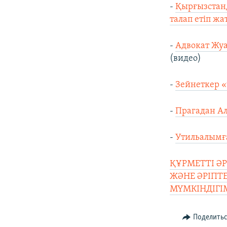
-
Қырғызстанд
талап етіп жа
-
Адвокат Жуа
(видео)
-
Зейнеткер «
-
Прагадан Ал
-
Утильалымға
ҚҰРМЕТТІ Ә
ЖӘНЕ ӘРІПТ
МҮМКІНДІГІ
Поделить