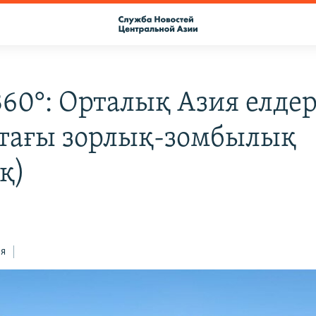
360°: Орталық Азия елдер
тағы зорлық-зомбылық
қ)
ся