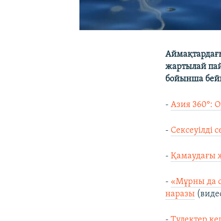
Аймақтардағы
жартылай пай
бойынша бейн
-
Азия 360°: 
-
Сексеуілді с
-
Қамаудағы ж
-
«Мұрны да 
наразы
(виде
-
Түлектер ке