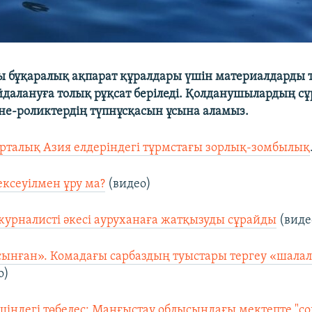
 бұқаралық ақпарат құралдары үшін материалдарды 
далануға толық рұқсат беріледі. Қолданушылардың с
е-роликтердің түпнұсқасын ұсына аламыз.
Орталық Азия елдеріндегі тұрмстағы зорлық-зомбылық
ексеуілмен ұру ма?
(видео)
урналисті әкесі ауруханаға жатқызуды сұрайды
(виде
сынған». Комадағы сарбаздың туыстары тергеу «шала
о)
шіндегі төбелес: Маңғыстау облысындағы мектепте "с