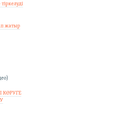
 тіркелуді
ап жатыр
део)
Ы КӨРУГЕ
РУ