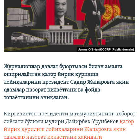
Журналистлар давлат буюртмаси билан амалга
оширилаётган қатор йирик қурилиш
лойиҳаларини президент Садир Жапаровга яқин
одамлар назорат қилаётгани ва фойда
топаётганини аниқлаган.
Қирғизистон президенти маъмуриятининг ахборот
сиёсати бўлими мудири Дайирбек Урунбеков
қатор
йирик қурилиш лойиҳаларини Жапаровга яқин
одамлар назорат қилаётгани ҳақидаги