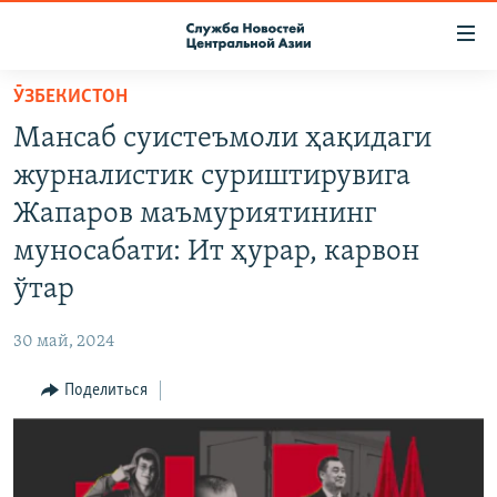
Ссылки
доступа
Вернуться
ӮЗБЕКИСТОН
к
О ПРОЕКТЕ
Мансаб суистеъмоли ҳақидаги
основному
ПОДПИСКА
содержанию
журналистик суриштирувига
КОНТАКТЫ
Вернутся
Жапаров маъмуриятининг
к
RFE/RL ДИРЕКТ
муносабати: Ит ҳурар, карвон
главной
НАСТОЯЩЕЕ ВРЕМЯ
навигации
ўтар
Вернутся
МИГРАНТ МЕДИА
к
30 май, 2024
поиску
Поделиться