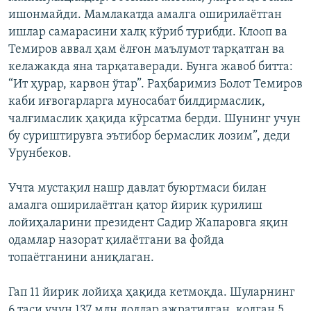
ишонмайди. Мамлакатда амалга оширилаётган
ишлар самарасини халқ кўриб турибди. Клооп ва
Темиров аввал ҳам ёлғон маълумот тарқатган ва
келажакда яна тарқатаверади. Бунга жавоб битта:
“Ит ҳурар, карвон ўтар”. Раҳбаримиз Болот Темиров
каби иғвогарларга муносабат билдирмаслик,
чалғимаслик ҳақида кўрсатма берди. Шунинг учун
бу суриштирувга эътибор бермаслик лозим”, деди
Урунбеков.
Учта мустақил нашр давлат буюртмаси билан
амалга оширилаётган қатор йирик қурилиш
лойиҳаларини президент Садир Жапаровга яқин
одамлар назорат қилаётгани ва фойда
топаётганини аниқлаган.
Гап 11 йирик лойиҳа ҳақида кетмоқда. Шуларнинг
6 таси учун 137 млн доллар ажратилган, қолган 5