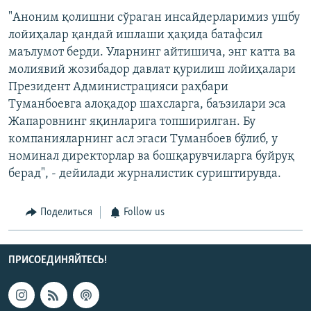
"Аноним қолишни сўраган инсайдерларимиз ушбу
лойиҳалар қандай ишлаши ҳақида батафсил
маълумот берди. Уларнинг айтишича, энг катта ва
молиявий жозибадор давлат қурилиш лойиҳалари
Президент Администрацияси раҳбари
Туманбоевга алоқадор шахсларга, баъзилари эса
Жапаровнинг яқинларига топширилган. Бу
компанияларнинг асл эгаси Туманбоев бўлиб, у
номинал директорлар ва бошқарувчиларга буйруқ
берад", - дейилади журналистик суриштирувда.
Поделиться
Follow us
ПРИСОЕДИНЯЙТЕСЬ!