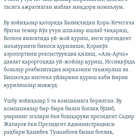
тасига ажратилган маблағ миқдори номаълум.
Бу лойиҳалар қаторида Балиқчидан Қора-Кечегача
бўлган темир йўл учун шпаллар ишлаб чиқариш,
Боткен вилоятида уй-жой қуриш, янги президент
маъмурияти биноси қурилиши, Қоракўл
аэропортини реконструкция қилиш, «Ала-Арча»
давлат қароргоҳида уй-жойлар қуриш, Иссиқкўлда
болалар реабилитация марказини таъмирлаш ва
Бишкекда ипотека уйларини қуриш каби йирик
қурилишлар мавжуд.
Ушбу лойиҳалар 5 та компанияга берилган. Бу
компаниялар бир-бири билан боғлиқ бўлиб,
уларнинг эгалари ёки бошқаруви президент Садир
Жапаров ёки Президент Администрацияси
раҳбари Қанибек Туманбоев билан боғлиқ.