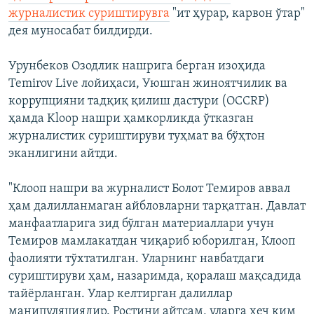
журналистик суриштирувга
"ит ҳурар, карвон ўтар"
дея муносабат билдирди.
Урунбеков Озодлик нашрига берган изоҳида
Temirov Live лойиҳаси, Уюшган жиноятчилик ва
коррупцияни тадқиқ қилиш дастури (OCCRP)
ҳамда Kloop нашри ҳамкорликда ўтказган
журналистик суриштируви туҳмат ва бўҳтон
эканлигини айтди.
"Клооп нашри ва журналист Болот Темиров аввал
ҳам далилланмаган айбловларни тарқатган. Давлат
манфаатларига зид бўлган материаллари учун
Темиров мамлакатдан чиқариб юборилган, Клооп
фаолияти тўхтатилган. Уларнинг навбатдаги
суриштируви ҳам, назаримда, қоралаш мақсадида
тайёрланган. Улар келтирган далиллар
манипуляциядир. Ростини айтсам, уларга ҳеч ким