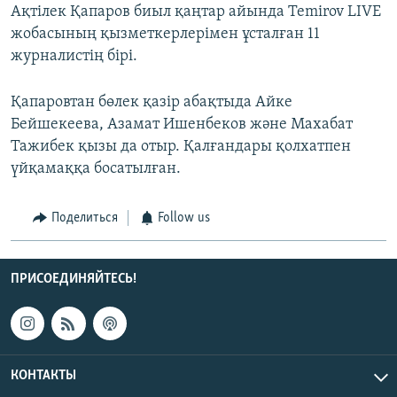
Ақтілек Қапаров биыл қаңтар айында Temirov LIVE
жобасының қызметкерлерімен ұсталған 11
журналистің бірі.
Қапаровтан бөлек қазір абақтыда Айке
Бейшекеева, Азамат Ишенбеков және Махабат
Тажибек қызы да отыр. Қалғандары қолхатпен
үйқамаққа босатылған.
Поделиться
Follow us
ПРИСОЕДИНЯЙТЕСЬ!
КОНТАКТЫ