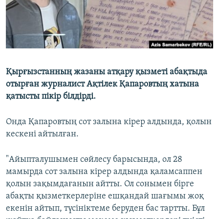
Қырғызстанның жазаны атқару қызметі абақтыда
отырған журналист Ақтілек Қапаровтың хатына
қатысты пікір білдірді.
Онда Қапаровтың сот залына кірер алдында, қолын
кескені айтылған.
"Айыпталушымен сөйлесу барысында, ол 28
мамырда сот залына кірер алдында қаламсаппен
қолын зақымдағанын айтты. Ол сонымен бірге
абақты қызметкерлеріне ешқандай шағымы жоқ
екенін айтып, түсініктеме беруден бас тартты. Бұл