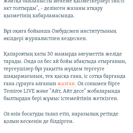
жәйтқа байланысты мекеме қызметкерлері тиісті
акт толтырды", - делінген жазаны атқару
қызметінің хабарламасында.
Бұл оқиға бойынша Омбудсмен институтының
өкілдері журналистпен кездескен.
Қапаровтың хаты 30 мамырда әлеуметтік желіде
тарады. Онда ол бес ай бойы абақтыда отырғанын,
тергеушілер бұл уақытта мүлдем тергеуге
шақырмағанын, тек қысқа ғана, іс сотқа барғанда
ғана сұрауға алғанын
жазған.
Ол сонымен бірге
Temirov LIVE және "Айт, Айт десе" жобаларында
былтырдан бері жұмыс істемейтінін жеткізген.
Ол өзін босатуды талап етіп, наразылық ретінде
қолын кескенін де білдірген.