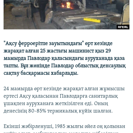
"Ақсу ферроерітпе зауытындағы" өрт кезінде
жарақат алған 25 жастағы машинист қыз 29
мамырда Павлодар қаласындағы ауруханада қаза
тапты. Бұл жөнінде Павлодар облыстық денсаулық
сақтау басқармасы хабарлады.
24 мамырда өрт кезінде жарақат алған жұмысшы
ертесі Ақсу қаласынан Павлодарға санитарлық
ұшақпен ауруханаға жеткізілген еді. Оның
денесінің 80-85% термикалық күйік шалған.
Екінші жәбірленуші, 1985 жылғы әйел оң қолынан