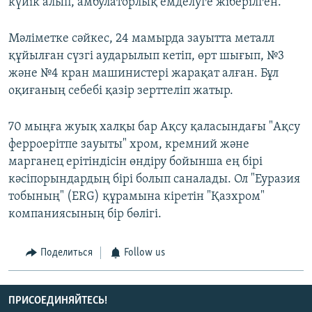
күйік алып, амбулаторлық емделуге жіберілген.
Мәліметке сәйкес, 24 мамырда зауытта металл
құйылған сүзгі аударылып кетіп, өрт шығып, №3
және №4 кран машинистері жарақат алған. Бұл
оқиғаның себебі қазір зерттеліп жатыр.
70 мыңға жуық халқы бар Ақсу қаласындағы "Ақсу
ферроерітпе зауыты" хром, кремний және
марганец ерітіндісін өндіру бойынша ең бірі
кәсіпорындардың бірі болып саналады. Ол "Еуразия
тобының" (ERG) құрамына кіретін "Қазхром"
компаниясының бір бөлігі.
Поделиться
Follow us
ПРИСОЕДИНЯЙТЕСЬ!