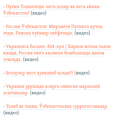
-
Путин Тошкентда: нега ҳозир ва нега айнан
Ўзбекистон?
(видео)
-
Россия-Ўзбекистон: Мирзиёев Путинга қучоқ
очди, Рамзан куёвлар зиёфатида.
(видео)
-
Украинага босқин: 824-кун | Харков мотам эълон
қилди, Россия тинч аҳолини бомбалашда давом
этмоқда.
(видео)
-
Бозорлар нега ҳувиллаб қолди?! (
видео)
-
Украина урушида асирга олинган марказий
осиёликлар.
(видео)
-
Талаб ва тақиқ: Ўзбекистонлик суррогат оналар.
(видео)