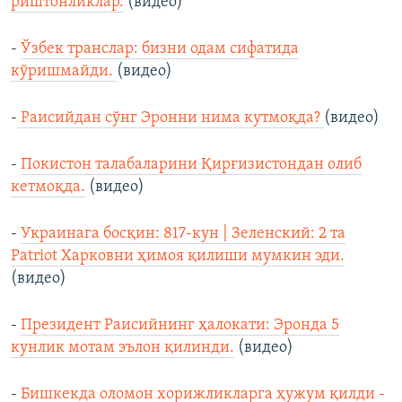
риштонликлар.
(видео)
-
Ўзбек транслар: бизни одам сифатида
кўришмайди.
(видео)
-
Раисийдан сўнг Эронни нима кутмоқда?
(видео)
-
Покистон талабаларини Қирғизистондан олиб
кетмоқда.
(видео)
-
Украинага босқин: 817-кун | Зеленский: 2 та
Patriot Харковни ҳимоя қилиши мумкин эди.
(видео)
-
Президент Раисийнинг ҳалокати: Эронда 5
кунлик мотам эълон қилинди.
(видео)
-
Бишкекда оломон хорижликларга ҳужум қилди -