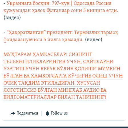
-
Украинага босқин: 797-кун | Одессада Россия
ҳужумидан ҳалок бўлганлар сони 5 кишига етди.
(видео)
-
“Ҳақоратланган” президент: Термизлик тармоқ
фойдаланувчиси 5 йилга қамалди.
(видео)
МУҲТАРАМ ҲАМКАСБЛАР! СИЗНИНГ
ТЕЛЕЯНГИЛИКЛАРИНГИЗ УЧУН, САЙТЛАРНИ
УЗАТИШ УЧУН КЕРАК БЎЛИБ ҚОЛИШИ МУМКИН
БЎЛГАН ВА ҲАМКОРЛАРГА КЎЧИРИБ ОЛИШ УЧУН
ОЧИҚ ТАҚДИМ ЭТИЛАДИГАН, ХУСУСАН
ЛОГОТИПСИЗ БЎЛГАН МИНГЛАБ АУДИО ВА
ВИДЕОМАТЕРИАЛЛАР БИЛАН ТАНИШИНГ!
Поделиться
Follow us