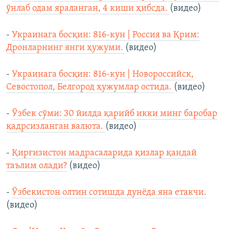
ўнлаб одам яраланган, 4 киши ҳибсда.
(видео)
-
Украинага босқин: 816-кун | Россия ва Қрим:
Дронларнинг янги ҳужуми.
(видео)
-
Украинага босқин: 816-кун | Новороссийск,
Севостопол, Белгород ҳужумлар остида.
(видео)
-
Ўзбек сўми: 30 йилда қарийб икки минг баробар
қадрсизланган валюта.
(видео)
-
Қирғизистон мадрасаларида қизлар қандай
таълим олади?
(видео)
-
Ўзбекистон олтин сотишда дунёда яна етакчи.
(видео)