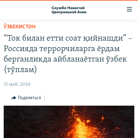
Ссылки
доступа
Вернуться
ӮЗБЕКИСТОН
к
О ПРОЕКТЕ
“Ток билан етти соат қийнашди” –
основному
ПОДПИСКА
содержанию
Россияда террорчиларга ёрдам
КОНТАКТЫ
Вернутся
берганликда айбланаётган ўзбек
к
RFE/RL ДИРЕКТ
(тўплам)
главной
НАСТОЯЩЕЕ ВРЕМЯ
навигации
31 май, 2024
Вернутся
МИГРАНТ МЕДИА
к
Поделиться
поиску