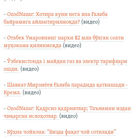
-
OzodNazar: Хотира куни нега яна Ғалаба
байрамига айлантирилмоқда?
(видео)
-
Отабек Умаровнинг нархи $2 млн бўлган соати
муҳокама қилинмоқда
(видео)
-
Ўзбекистонда 1 майдан газ ва электр тарифлари
ошди.
(видео)
-
Шавкат Мирзиёев Ғалаба парадида қатнашади -
Кремл.
(видео)
-
OzodNazar: Қадрсиз қадриятлар; Таълимни издан
чиқарган ислоҳотлар.
(видео)
-
Кўҳна чойхона: “Бизда фақат чой сотилади”