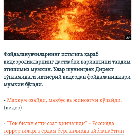
Фойдаланувчиларнинг истагига қараб
видеороликларнинг дастлабки вариантини тақдим
этишимиз мумкин. Улар шунингдек Директ
тўпламидаги ихтиёрий видеодан фойдаланишлари
мумкин бўлади.
-
Маҳкум озайди, маҳбус ва жиноятчи кўпайди.
(видео)
-
“Ток билан етти соат қийнашди” – Россияда
террорчиларга ёрдам берганликда айбланаётган