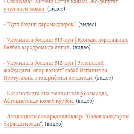
-
OzodNazar: Хитойи Олтин қалам; Экс-депутат
учун янги модда.
(видео)
-
“Қуш боқиш даромадлироқ”.
(видео)
-
Украинага босқин: 813-кун | Қримда портлашлар,
Белбек аэродромида ёнғин.
(видео)
-
Украинага босқин: 812-кун | Зеленский
жабҳадаги “оғир вазият” сабаб Испания ва
Португалияга ташрифини қолдирди.
(видео)
-
Қозоғистонга яна тошқин хавф солмоқда,
Афғонистонда юзлаб қурбон.
(видео)
-
Лондондаги самарқандликлар: “Палов халқларни
бирлаштиради”.
(видео)