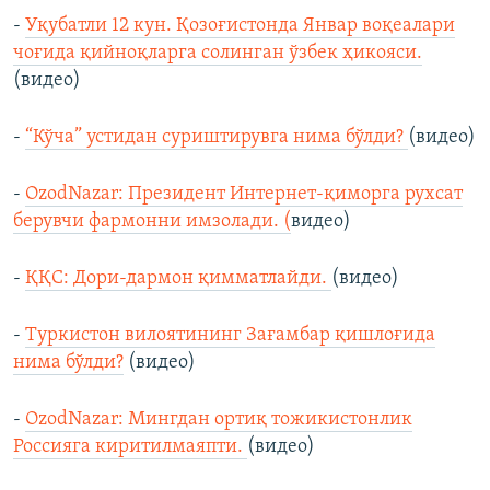
-
Уқубатли 12 кун. Қозоғистонда Январ воқеалари
чоғида қийноқларга солинган ўзбек ҳикояси.
(видео)
-
“Кўча” устидан суриштирувга нима бўлди?
(видео)
-
OzodNazar: Президент Интернет-қиморга рухсат
берувчи фармонни имзолади. (
видео)
-
ҚҚС: Дори-дармон қимматлайди.
(видео)
-
Туркистон вилоятининг Зағамбар қишлоғида
нима бўлди?
(видео)
-
OzodNazar: Мингдан ортиқ тожикистонлик
Россияга киритилмаяпти.
(видео)