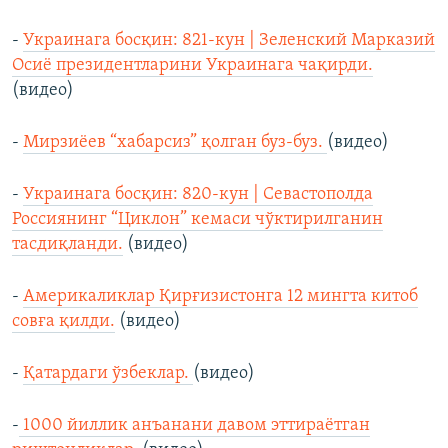
-
Украинага босқин: 821-кун | Зеленский Марказий
Осиё президентларини Украинага чақирди.
(видео)
-
Мирзиёев “хабарсиз” қолган буз-буз.
(видео)
-
Украинага босқин: 820-кун | Севастополда
Россиянинг “Циклон” кемаси чўктирилганин
тасдиқланди.
(видео)
-
Америкаликлар Қирғизистонга 12 мингта китоб
совға қилди.
(видео)
-
Қатардаги ўзбеклар.
(видео)
-
1000 йиллик анъанани давом эттираётган