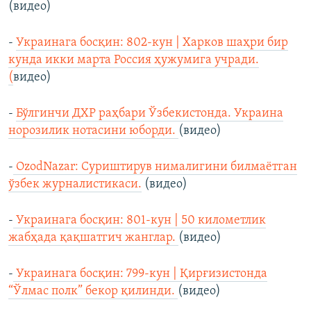
(видео)
-
Украинага босқин: 802-кун | Харков шаҳри бир
кунда икки марта Россия ҳужумига учради.
(
видео)
-
Бўлгинчи ДХР раҳбари Ўзбекистонда. Украина
норозилик нотасини юборди.
(видео)
-
OzodNazar: Суриштирув нималигини билмаётган
ўзбек журналистикаси.
(видео)
-
Украинага босқин: 801-кун | 50 километлик
жабҳада қақшатгич жанглар.
(видео)
-
Украинага босқин: 799-кун | Қирғизистонда
“Ўлмас полк” бекор қилинди.
(видео)