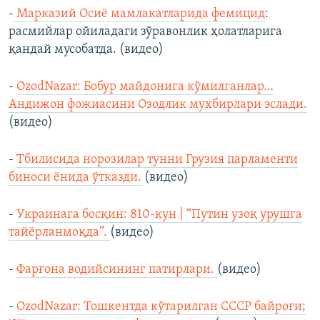
-
Марказий Осиё мамлакатларида фемицид
:
расмийлар ойиладаги зўравонлик ҳолатларига
қандай мусобатда. (видео)
-
OzodNazar: Бобур майдонига кўмилганлар…
Андижон фожиасини Озодлик мухбирлари эслади.
(видео)
-
Тбилисида норозилар тунни Грузия парламенти
биноси ёнида ўтказди.
(видео)
-
Украинага босқин: 810-кун | “Путин узоқ урушга
тайёрланмоқда”.
(видео)
-
Фарғона водийсининг патирлари.
(видео)
-
OzodNazar: Тошкентда кўтарилган СССР байроғи;