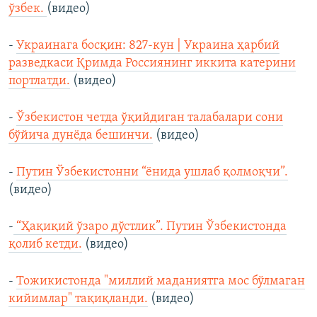
ўзбек.
(видео)
-
Украинага босқин: 827-кун | Украина ҳарбий
разведкаси Қримда Россиянинг иккита катерини
портлатди.
(видео)
-
Ўзбекистон четда ўқийдиган талабалари сони
бўйича дунёда бешинчи.
(видео)
-
Путин Ўзбекистонни “ёнида ушлаб қолмоқчи”.
(видео)
-
“Ҳақиқий ўзаро дўстлик”. Путин Ўзбекистонда
қолиб кетди.
(видео)
-
Тожикистонда "миллий маданиятга мос бўлмаган
кийимлар" тақиқланди.
(видео)