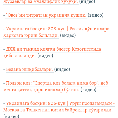
Жўраевлар ва муаллифлик ҳуқуқи.
(видео)
-
"Овоз"ни титратган украинча қўшиқ.
(видео)
-
Украинага босқин: 808-кун | Россия қўшинлари
Харковга юриш бошлади.
(видео)
-
ДХХ ни танқид қилган блогер Қозоғистонда
ҳибсга олинди.
(видео)
-
Бедана ишқибозлари.
(видео)
-
Полвон қиз: “Спортда қиз болага нима бор", деб
менга қаттиқ қаршиликлар бўлган.
(видео)
-
Украинага босқин: 806-кун | Уруш пропагандаси -
Москва ва Тошкентда қизил байроқлар кўтарилди.
(видео)