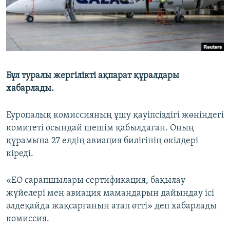
Бұл туралы жергілікті ақпарат құралдары
хабарлады.
Еуропалық комиссияның ұшу қауіпсіздігі жөніндегі
комитеті осындай шешім қабылдаған. Оның
құрамына 27 елдің авиация билігінің өкілдері
кіреді.
«ЕО сарапшылары сертификация, бақылау
жүйелері мен авиация мамандарын дайындау ісі
әлдеқайда жақсарғанын атап өтті» деп хабарлады
комиссия.