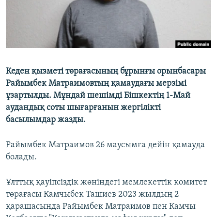
Кеден қызметі төрағасының бұрынғы орынбасары
Райымбек Матраимовтың қамаудағы мерзімі
ұзартылды. Мұндай шешімді Бішкектің 1-Май
аудандық соты шығарғанын жергілікті
басылымдар жазды.
Райымбек Матраимов 26 маусымға дейін қамауда
болады.
Ұлттық қауіпсіздік жөніндегі мемлекеттік комитет
төрағасы Камчыбек Ташиев 2023 жылдың 2
қарашасында Райымбек Матраимов пен Камчы