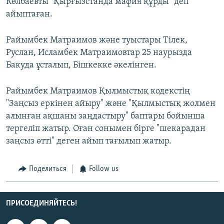
Көлбаевты "Қырғызстанда мафия құрды" деп
айыптаған.
Райымбек Матраимов және туыстары Тілек,
Руслан, Исламбек Матраимовтар 25 наурызда
Бакуда ұсталып, Бішкекке әкелінген.
Райымбек Матраимов Қылмыстық кодекстің
"Заңсыз еркінен айыру" және "Қылмыстық жолмен
алынған ақшаны заңдастыру" баптары бойынша
тергеліп жатыр. Оған сонымен бірге "шекарадан
заңсыз өтті" деген айып тағылып жатыр.
Поделиться
Follow us
ПРИСОЕДИНЯЙТЕСЬ!