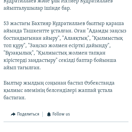
Кудратиллаев және ұлы Ихтиёр Кудратиллаев
айыпталушылар ішінде бар.
53 жастағы Бахтияр Кудратиллаев былтыр қараша
айында Ташкентте ұсталған. Оған "Адамды заңсыз
бостандығынан айыру", "Алаяқтық", "Қылмыстық
топ құру", "Заңсыз жолмен есірткі дайынду",
"Бұзақылық", "Қылмыстық жолмен тапқан
кірістерді заңдастыру" секілді баптар бойынша
айып тағылған.
Былтыр жылдың соңынан бастап Өзбекстанда
қылмыс әлемінің белсенділері жаппай ұстала
бастаған.
Поделиться
Follow us