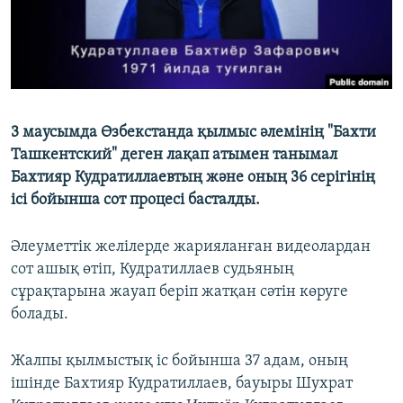
3 маусымда Өзбекстанда қылмыс әлемінің "Бахти
Ташкентский" деген лақап атымен танымал
Бахтияр Кудратиллаевтың және оның 36 серігінің
ісі бойынша сот процесі басталды.
Әлеуметтік желілерде жарияланған видеолардан
сот ашық өтіп, Кудратиллаев судьяның
сұрақтарына жауап беріп жатқан сәтін көруге
болады.
Жалпы қылмыстық іс бойынша 37 адам, оның
ішінде Бахтияр Кудратиллаев, бауыры Шухрат