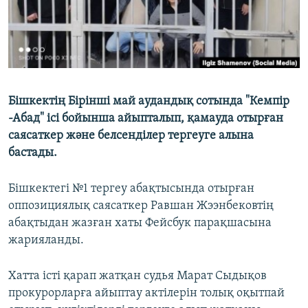
Бішкектің Бірінші май аудандық сотында "Кемпір
-Абад" ісі бойынша айыпталып, қамауда отырған
саясаткер және белсенділер тергеуге алына
бастады.
Бішкектегі №1 тергеу абақтысында отырған
оппозициялық саясаткер Равшан Жээнбековтің
абақтыдан жазған хаты Фейсбук парақшасына
жарияланды.
Хатта істі қарап жатқан судья Марат Сыдықов
прокурорларға айыптау актілерін толық оқытпай