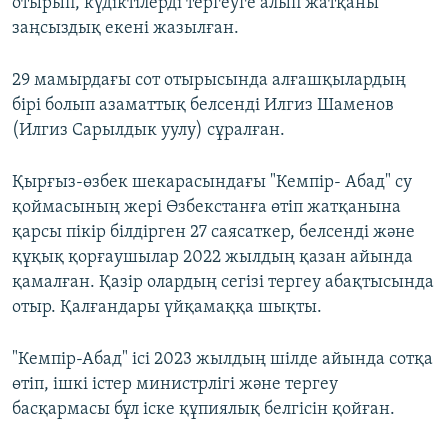
отырып, күдіктілерді тергеуге алып жатқаны
заңсыздық екені жазылған.
29 мамырдағы сот отырысында алғашқылардың
бірі болып азаматтық белсенді Илгиз Шаменов
(Илгиз Сарылдык уулу) сұралған.
Қырғыз-өзбек шекарасындағы "Кемпір- Абад" су
қоймасының жері Өзбекстанға өтіп жатқанына
қарсы пікір білдірген 27 саясаткер, белсенді және
құқық қорғаушылар 2022 жылдың қазан айында
қамалған. Қазір олардың сегізі тергеу абақтысында
отыр. Қалғандары үйқамаққа шықты.
"Кемпір-Абад" ісі 2023 жылдың шілде айында сотқа
өтіп, ішкі істер министрлігі және тергеу
басқармасы бұл іске құпиялық белгісін қойған.