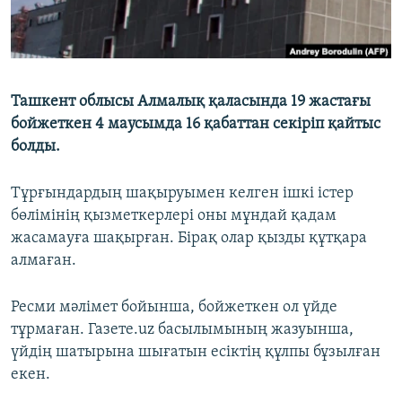
Ташкент облысы Алмалық қаласында 19 жастағы
бойжеткен 4 маусымда 16 қабаттан секіріп қайтыс
болды.
Тұрғындардың шақыруымен келген ішкі істер
бөлімінің қызметкерлері оны мұндай қадам
жасамауға шақырған. Бірақ олар қызды құтқара
алмаған.
Ресми мәлімет бойынша, бойжеткен ол үйде
тұрмаған. Газете.uz басылымының жазуынша,
үйдің шатырына шығатын есіктің құлпы бұзылған
екен.