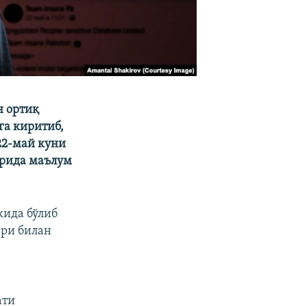
н ортиқ
га киритиб,
22-май куни
арида маълум
кида бўлиб
ари билан
ати