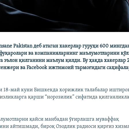
nsane Pakistan деб атаган хакерлар гуруҳи 600 мингда
фуқаролари ва компанияларнинг маълумотларини қўл
а эълон қилганини маълум қилди. Бу ҳақда хакерлар 
сенжери ва Facebook ижтимоий тармоғидаги саҳифал
и 18-май куни Бишкекда хорижлик талабалар иштиро
сизликларга қарши “норозилик” сифатида қилганликл
лумотларни қайси манбадан ўғирлашга муваффақ
ини айтишмади, бироқ Озодлик радиоси қирғиз хизм