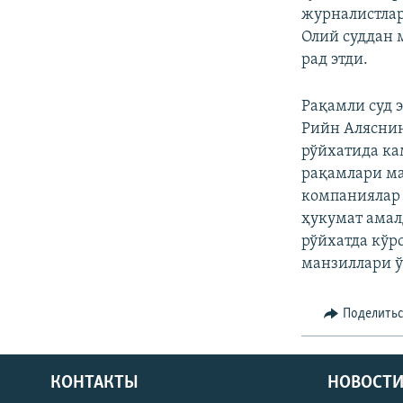
журналистлар
Олий суддан 
рад этди.
Рақамли суд 
Рийн Аляснин
рўйхатида ка
рақамлари ма
компаниялар 
ҳукумат амал
рўйхатда кўр
манзиллари ў
Поделить
КОНТАКТЫ
НОВОСТИ