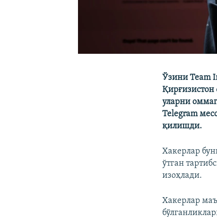
Ўзини Team I
Қирғизистон 
уларни оммаг
Telegram мес
қилишди.
Хакерлар бун
ўтган тартиб
изоҳлади.
Хакерлар маъ
бўлганликлар