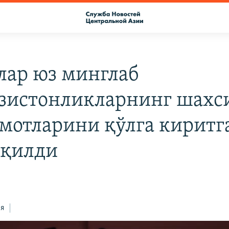
лар юз минглаб
зистонликларнинг шахс
мотларини қўлга кирит
 қилди
ся