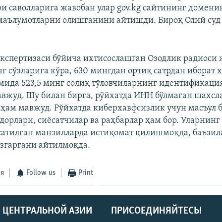
и саволларига жавобан улар gov.kg сайтининг доменин
маълумотларни олишганини айтишди. Бироқ Олий суд 
экспертизаси бўйича ихтисослашган Озодлик радиоси
г сўзларига кўра, 630 мингдан ортиқ сатрдан иборат 
мида 523,5 минг солиқ тўловчиларнинг идентификаци
вжуд. Шу билан бирга, рўйхатда ИНН бўлмаган шахсла
ҳам мавжуд. Рўйхатда киберхавфсизлик учун масъул 
дорлари, сиёсатчилар ва раҳбарлар ҳам бор. Уларнинг
сатилган манзилларда истиқомат қилишмоқда, баъзил
згаргани айтилмоқда.
ся
Follow us
Print
 ЦЕНТРАЛЬНОЙ АЗИИ
ПРИСОЕДИНЯЙТЕСЬ!