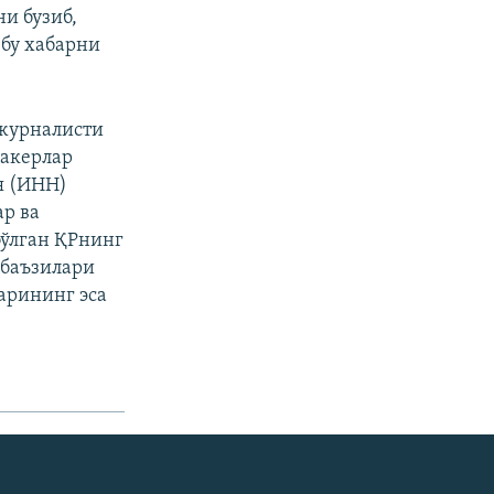
и бузиб,
бу хабарни
 журналисти
хакерлар
я (ИНН)
р ва
бўлган ҚРнинг
 баъзилари
арининг эса