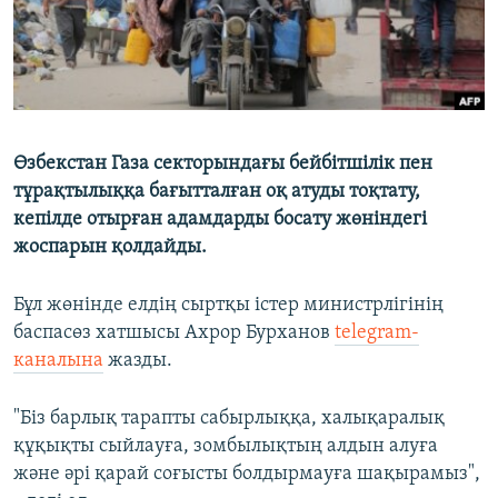
Өзбекстан Газа секторындағы бейбітшілік пен
тұрақтылыққа бағытталған оқ атуды тоқтату,
кепілде отырған адамдарды босату жөніндегі
жоспарын қолдайды.
Бұл жөнінде елдің сыртқы істер министрлігінің
баспасөз хатшысы Ахрор Бурханов
telegram-
каналына
жазды.
"Біз барлық тарапты сабырлыққа, халықаралық
құқықты сыйлауға, зомбылықтың алдын алуға
және әрі қарай соғысты болдырмауға шақырамыз",