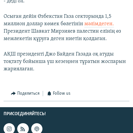
- деді ол.
Осыған дейін Өзбекстан Газа секторында 1,5
миллион доллар көмек бөлетінін
мәлімдеген.
Президент Шавкат Мирзияев палестин елінің өз
мемлекетін құруға деген ниетін қолдаған.
АҚШ президенті Джо Байден Газада оқ атуды
тоқтату бойынша үш кезеңнен тұратын жоспарын
жариялаған.
Поделиться
Follow us
ПРИСОЕДИНЯЙТЕСЬ!