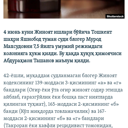
4 июнь куни Жиноят ишлари бўйича Тошкент
шаҳри Яшнобод туман суди блогер Мурод
Махсудовни 7,5 йилга умумий режимдаги
колонияга ҳукм қилди. Бу ҳақда ҳуқуқ ҳимоячиси
Абдураҳмон Ташанов маълум қилди.
42-ёшли, муқаддам судланмаган блогер Жиноят
кодексининг 139-моддаси 3-қисмининг «а» ва «г»
бандлари (Оғир ёки ўта оғир жиноят содир этишда
айблаб, ғаразгўйлик ёки бошқа паст ниятларда
қилинган туҳмат), 165-моддаси 2-қисмининг «б»
банди (Кўп миқдорда товламачилик) ва 167-
моддаси 2-қисмининг «б» ва «г» бандлари
(Такроран ёки хавфли рецидивист томонидан,