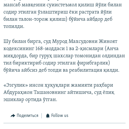
мансаб мавқеини суиистеъмол қилиш йўли билан
содир этилган ўзлаштириш ёки растрата йўли
билан талон-торож қилиш) бўйича айбдор деб
топилди.
Шу билан бирга, суд Мурод Махсудовни Жиноят
кодексининг 168-моддаси 1 ва 2-қисмлари (Анча
миқдорда, бир гуруҳ шахслар томонидан олдиндан
тил бириктириб содир этилган фирибгарлик)
бўйича айбсиз деб топди ва реабилитация қилди.
«Эзгулик» инсон ҳуқуқлари жамияти раҳбари
Абдураҳмон Ташановнинг айтишича, суд ёпиқ
эшиклар ортида ўтган.
Поделиться
Follow us