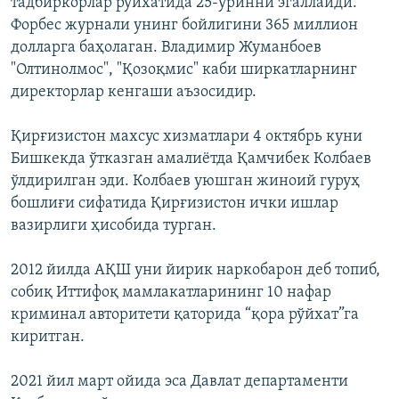
тадбиркорлар рўйхатида 25-ўринни эгаллайди.
Форбес журнали унинг бойлигини 365 миллион
долларга баҳолаган. Владимир Жуманбоев
"Олтинолмос", "Қозоқмис" каби ширкатларнинг
директорлар кенгаши аъзосидир.
Қирғизистон махсус хизматлари 4 октябрь куни
Бишкекда ўтказган амалиётда Қамчибек Колбаев
ўлдирилган эди. Колбаев уюшган жиноий гуруҳ
бошлиғи сифатида Қирғизистон ички ишлар
вазирлиги ҳисобида турган.
2012 йилда АҚШ уни йирик наркобарон деб топиб,
собиқ Иттифоқ мамлакатларининг 10 нафар
криминал авторитети қаторида “қора рўйхат”га
киритган.
2021 йил март ойида эса Давлат департаменти