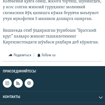
Колбаевни қўлга олиш, жазога тортиш, шунингдек,
у асос солган жиноий гуруҳнинг молиявий
схемасини йўқ қилишга кўмак берувчи маълумот
учун мукофотни 5 миллион долларга оширган.
Бишкекда отиб ўлдирилган ўғрибоши “Братский
круг” халқаро жиноят ташкилотининг
Қирғизистондаги шўъбаси раҳбари деб кўрилган.
Поделиться
Follow us
ПРИСОЕДИНЯЙТЕСЬ!
КОНТАКТЫ