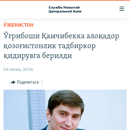
Ссылки
доступа
Вернуться
ӮЗБЕКИСТОН
к
О ПРОЕКТЕ
Ўғрибоши Қамчибекка алоқадор
основному
ПОДПИСКА
содержанию
қозоғистонлик тадбиркор
КОНТАКТЫ
Вернутся
қидирувга берилди
к
RFE/RL ДИРЕКТ
главной
06 июнь, 2024
НАСТОЯЩЕЕ ВРЕМЯ
навигации
Вернутся
Поделиться
МИГРАНТ МЕДИА
к
поиску