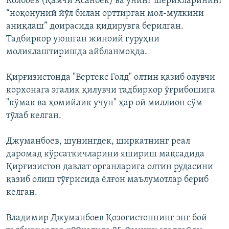
Колбоев (Қамчи Асанбек) ва унинг шерикларининг
“ноқонуний йўл билан орттирган мол-мулкини
аниқлаш” доирасида қидирувга берилган.
Тадбиркор уюшган жиноий гуруҳни
молиялаштиришда айбланмоқда.
Қирғизистонда "Вертекс Голд" олтин қазиб олувчи
корхонага эгалик қилувчи тадбиркор ўғрибошига
"кўмак ва ҳомийлик учун" ҳар ой миллион сўм
тўлаб келган.
Джуманбоев, шунингдек, ширкатнинг реал
даромад кўрсаткичларини яшириш мақсадида
Қирғизистон давлат органларига олтин рудасини
қазиб олиш тўғрисида ёлғон маълумотлар бериб
келган.
Владимир Джуманбоев Қозоғистоннинг энг бой