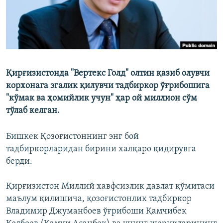
Қирғизистонда "Вертекс Голд" олтин қазиб олувчи
корхонага эгалик қилувчи тадбиркор ўғрибошига
"кўмак ва ҳомийлик учун" ҳар ой миллион сўм
тўлаб келган.
Бишкек Қозоғистоннинг энг бой
тадбиркорларидан бирини халқаро қидирувга
берди.
Қирғизистон Миллий хавфсизлик давлат қўмитаси
маълум қилишича, қозоғистонлик тадбиркор
Владимир Джуманбоев ўғрибоши Қамчибек