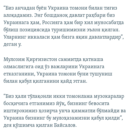
“Биз анчадан буён Украина томони билан тиғиз
алоқадамиз. Энг бошданоқ давлат раҳбари биз
Украинага ҳам, Россияга ҳам бир хил муносабатда
бўлиш позициясида туришимизни эълон қилган.
Уларнинг иккаласи ҳам бизга яқин давлатлардир”,
деган у.
Мулозим Қирғизистон саммитда қатнаша
олмаслигига оид ўз важларини Украинага
етказганини, Украина томони буни тушуниш
билан қабул қилганини қайд этган.
“Биз ҳали тўлақонли икки томонлама музокаралар
босқичига етганимиз йўқ, бизнинг бевосита
иштирокимиз ҳозирча унча қимматли бўлмайди ва
Украина бизнинг бу мулоҳазамизни қабул қилди”,
дея қўшимча қилган Байсалов.