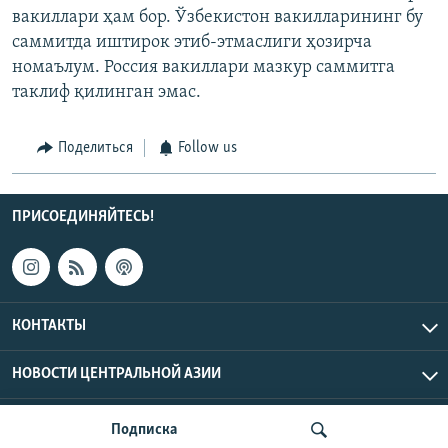
вакиллари ҳам бор. Ўзбекистон вакилларининг бу
саммитда иштирок этиб-этмаслиги ҳозирча
номаълум. Россия вакиллари мазкур саммитга
таклиф қилинган эмас.
Поделиться
Follow us
ПРИСОЕДИНЯЙТЕСЬ!
КОНТАКТЫ
НОВОСТИ ЦЕНТРАЛЬНОЙ АЗИИ
CENTRAL ASIAN © 2026 RFE/RL, Inc. | Все права защищены.
Подписка