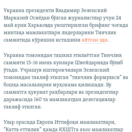
Украина президенти Владимир Зеленский
Марказий Осиёдан бўлган журналистлар учун 24
май куни Харьковда уюштирилган брифинг чоғида
минтақа мамлакатлари лидерларини Тинчлик
саммитида кўришни исташини
айтган эди
.
Украина томонидан ташкил этилаётган Тинчлик
саммити 15-16 июнь кунлари Швейцарияда бўлиб
ўтади. Учрашув иштирокчилари Зеленский
томонидан таклиф этилган “тинчлик формуласи” ва
бошқа масалаларни муҳокама қилишади. Бу
саммитга ҳукумат раҳбарлари ва президентлар
даражасида 160 та мамлакатдан делегациялар
таклиф этилган.
Улар орасида Европа Иттифоқи мамлакатлари,
“Катта еттилик” ҳамда КХШТга аъзо мамлакатлар