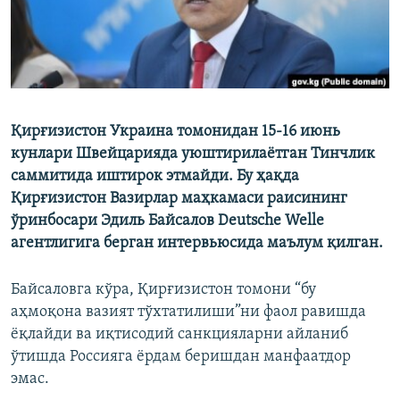
Қирғизистон Украина томонидан 15-16 июнь
кунлари Швейцарияда уюштирилаётган Тинчлик
саммитида иштирок этмайди. Бу ҳақда
Қирғизистон Вазирлар маҳкамаси раисининг
ўринбосари Эдиль Байсалов Deutsche Welle
агентлигига берган интервьюсида маълум қилган.
Байсаловга кўра, Қирғизистон томони “бу
аҳмоқона вазият тўхтатилиши”ни фаол равишда
ёқлайди ва иқтисодий санкцияларни айланиб
ўтишда Россияга ёрдам беришдан манфаатдор
эмас.