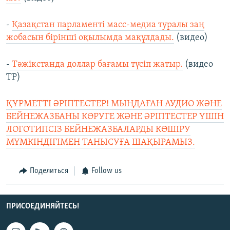
-
Қазақстан парламенті масс-медиа туралы заң
жобасын бірінші оқылымда мақұлдады.
(видео)
-
Тәжікстанда доллар бағамы түсіп жатыр.
(видео
ТР)
ҚҰРМЕТТІ ӘРІПТЕСТЕР! МЫҢДАҒАН АУДИО ЖӘНЕ
БЕЙНЕЖАЗБАНЫ КӨРУГЕ ЖӘНЕ ӘРІПТЕСТЕР ҮШІН
ЛОГОТИПСІЗ БЕЙНЕЖАЗБАЛАРДЫ КӨШІРУ
МҮМКІНДІГІМЕН ТАНЫСУҒА ШАҚЫРАМЫЗ.
Поделиться
Follow us
ПРИСОЕДИНЯЙТЕСЬ!