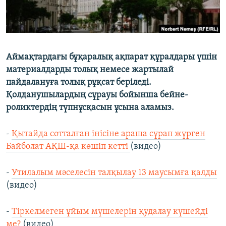
Аймақтардағы бұқаралық ақпарат құралдары үшін
материалдарды толық немесе жартылай
пайдалануға толық рұқсат беріледі.
Қолданушылардың сұрауы бойынша бейне-
роликтердің түпнұсқасын ұсына аламыз.
-
Қытайда сотталған інісіне араша сұрап жүрген
Байболат АҚШ-қа көшіп кетті
(видео)
-
Утилалым мәселесін талқылау 13 маусымға қалды
(видео)
-
Тіркелмеген ұйым мүшелерін қудалау күшейді
ме?
(видео)