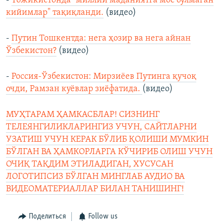
-
Тожикистонда "миллий маданиятга мос бўлмаган
кийимлар" тақиқланди.
(видео)
-
Путин Тошкентда: нега ҳозир ва нега айнан
Ўзбекистон?
(видео)
-
Россия-Ўзбекистон: Мирзиёев Путинга қучоқ
очди, Рамзан куёвлар зиёфатида.
(видео)
МУҲТАРАМ ҲАМКАСБЛАР! СИЗНИНГ
ТЕЛЕЯНГИЛИКЛАРИНГИЗ УЧУН, САЙТЛАРНИ
УЗАТИШ УЧУН КЕРАК БЎЛИБ ҚОЛИШИ МУМКИН
БЎЛГАН ВА ҲАМКОРЛАРГА КЎЧИРИБ ОЛИШ УЧУН
ОЧИҚ ТАҚДИМ ЭТИЛАДИГАН, ХУСУСАН
ЛОГОТИПСИЗ БЎЛГАН МИНГЛАБ АУДИО ВА
ВИДЕОМАТЕРИАЛЛАР БИЛАН ТАНИШИНГ!
Поделиться
Follow us