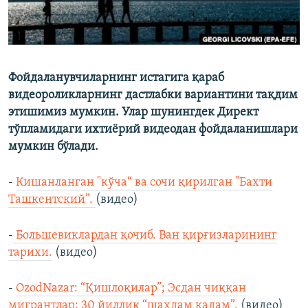
Фойдаланувчиларнинг истагига қараб
видеороликларнинг дастлабки вариантини тақдим
этишимиз мумкин. Улар шунингдек Директ
тўпламидаги ихтиёрий видеодан фойдаланишлари
мумкин бўлади.
-
Кишанланган "кўча“ ва сочи қирилган "Бахти
Ташкентский”.
(видео)
-
Большевиклардан қочиб. Ван қирғизларининг
тарихи.
(видео)
-
OzodNazar: “Қишлоқилар”; Эсдан чиққан
мигрантлар; 30 йиллик “шаҳдам қадам”.
(видео)