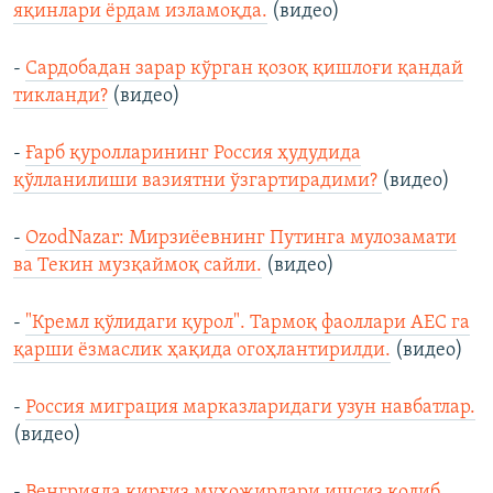
яқинлари ёрдам изламоқда.
(видео)
-
Сардобадан зарар кўрган қозоқ қишлоғи қандай
тикланди?
(видео)
-
Ғарб қуролларининг Россия ҳудудида
қўлланилиши вазиятни ўзгартирадими?
(видео)
-
OzodNazar: Мирзиёевнинг Путинга мулозамати
ва Текин музқаймоқ сайли.
(видео)
-
"Кремл қўлидаги қурол". Тармоқ фаоллари АEС га
қарши ёзмаслик ҳақида огоҳлантирилди.
(видео)
-
Россия миграция марказларидаги узун навбатлар.
(видео)
-
Венгрияда қирғиз муҳожирлари ишсиз қолиб