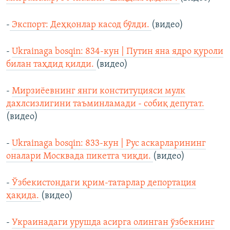
-
Экспорт: Деҳқонлар касод бўлди.
(видео)
-
Ukrainaga bosqin: 834-кун | Путин яна ядро қуроли
билан таҳдид қилди.
(видео)
-
Мирзиёевнинг янги конституцияси мулк
дахлсизлигини таъминламади - собиқ депутат.
(видео)
-
Ukrainaga bosqin: 833-кун | Рус аскарларининг
оналари Москвада пикетга чиқди.
(видео)
-
Ўзбекистондаги қрим-татарлар депортация
ҳақида.
(видео)
-
Украинадаги урушда асирга олинган ўзбекнинг