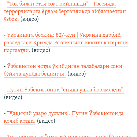
-
“Ток билан етти соат қийнашди” – Россияда
террорчиларга ёрдам берганликда айбланаётган
ўзбек.
(видео)
-
Украинага босқин: 827-кун | Украина ҳарбий
разведкаси Қримда Россиянинг иккита катерини
портлатди.
(видео)
-
Ўзбекистон четда ўқийдиган талабалари сони
бўйича дунёда бешинчи.
(видео)
-
Путин Ўзбекистонни “ёнида ушлаб қолмоқчи”.
(видео)
-
“Ҳақиқий ўзаро дўстлик”. Путин Ўзбекистонда
қолиб кетди.
(видео)