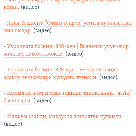
кетди.
(видео)
-
Янги Тошкент: "Олтин тупроқ" устига қурилаётган
тош шаҳар.
(видео)
-
Украинага босқин: 830-кун | Волчанск учун оғир
жанглар давом этмоқда.
(видео)
-
Украинага босқин: 829-кун | Бешта вилоятда
электр иншоотлари ҳужумга тутилди.
(видео)
-
Имомларга тармоқда чиқиши тақиқланди, "лайк"
босиш ҳам.
(видео)
-
Маҳкум озайди, маҳбус ва жиноятчи кўпайди.
(видео)