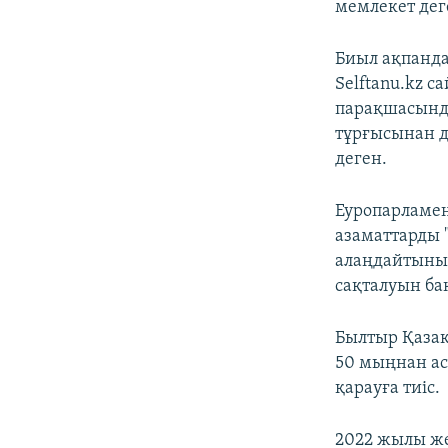
мемлекет деге
Биыл ақпанда
Selftanu.kz с
парақшасында
тұрғысынан д
деген.
Еуропарламен
азаматтарды 
алаңдайтыны
сақталуын ба
Былтыр Қазақ
50 мыңнан ас
қарауға тиіс.
2022 жылы же