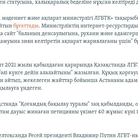
н статусына, халықаралық беделіне нұқсан келтіреді 
 мәдениет және ақпарат министрлігі ЛГБТК+ тақыры
айтын
бұғаттады
. Министрліктің интернет-ресурстарды
 сайт "баланың денсаулығына, рухани және адамгерш
амуына зиян келтіретін ақпарат жариялағаны үшін" б
т 2021 жылы қабылдаған қарарында Қазақстанда ЛГБ
"әлі күнге дейін алалайтыны" жазылған. Құқық қорға
н айтып, жекелеген жайттар бойынша Астананы ада
қылауға үндеген.
станда "Қоғамдық бақылау туралы" заң қабылданды, о
там дауыс жинаған петицияны үкімет 40 жұмыс күні 
лтоқсанда Ресей президенті Владимир Путин ЛГБТ-н