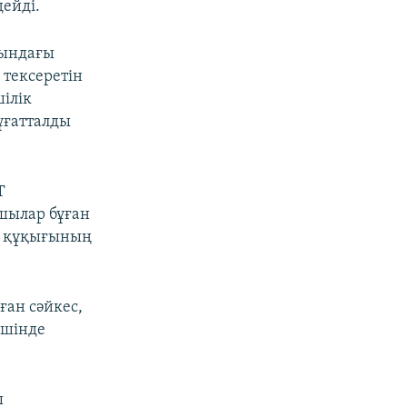
дейді.
бындағы
 тексеретін
ілік
ұғатталды
Т
ушылар бұған
м құқығының
ған сәйкес,
ішінде
ы