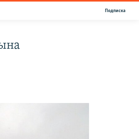
Подписка
тына