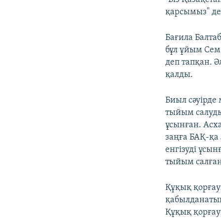
қарсымыз" де
Бағила Балтаб
бұл ұйым Сем
деп тапқан. 
қалды.
Биыл сәуірде
тыйым салуды
ұсынған. Асх
заңға БАҚ-қа
енгізуді ұсы
тыйым салған
Құқық қорғау
қабылданатын
Құқық қорғау