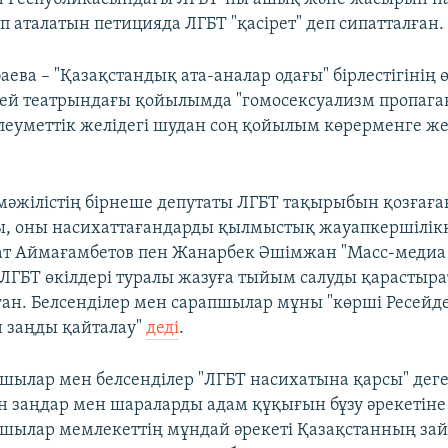
п аталатын петицияда ЛГБТ "қасірет" деп сипатталған.
аева – "Қазақстандық ата-аналар одағы" бірлестігінің 
ей театрындағы қойылымда "гомосексуализм пропага
Әлеуметтік желідегі шудан соң қойылым көрерменге ж
 мәжілістің бірнеше депутаты ЛГБТ тақырыбын қозғағ
, оны насихаттағандарды қылмыстық жауапкершілікк
ат Аймағамбетов пен Жанарбек Әшімжан "Масс-медиа
 ЛГБТ өкілдері туралы жазуға тыйым салуды қарастыра
нған. Белсенділер мен сарапшылар мұны "көрші Ресейде
 заңды қайталау"
деді
.
шылар мен белсенділер "ЛГБТ насихатына қарсы" дег
 заңдар мен шараларды адам құқығын бұзу әрекетіне
шылар мемлекеттің мұндай әрекеті Қазақстанның за