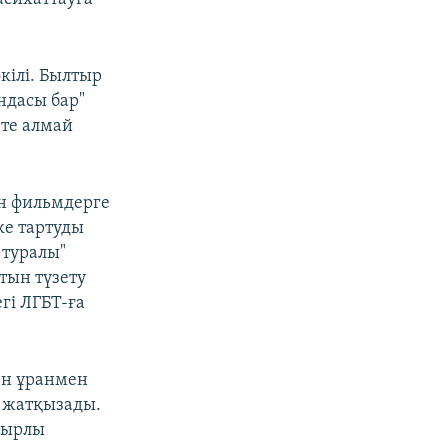
өкілі. Былтыр
ндасы бар"
ете алмай
ан фильмдерге
е тартуды
 туралы"
тын түзету
гі ЛГБТ-ға
ен ұранмен
 жатқызады.
йырлы