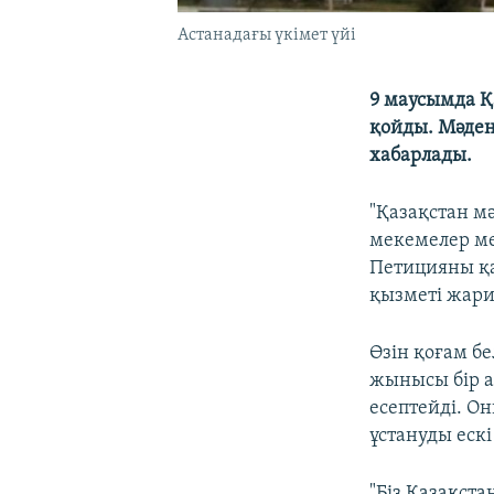
Астанадағы үкімет үйі
9 маусымда Қ
қойды. Мәден
хабарлады.
"Қазақстан м
мекемелер ме
Петицияны қа
қызметі жар
Өзін қоғам бе
жынысы бір 
есептейді. Он
ұстануды еск
"Біз Қазақст