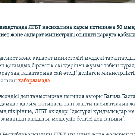
азақстанда ЛГБТ насихатына қарсы петицияға 50 мың
иет және ақпарат министрлігі өтінішті қарауға қабы
әдениет және ақпарат министрлігі мүдделі тараптарды
н қоғамдық бірлестік өкілдерінен жұмыс тобын құрад
рау заң талаптарына сай өтеді" делінген министрлікті
иялаған
хабарламада
.
лсендісі деп таныстырған петиция авторы Бағила Балт
адамдар қарым-қатынасы жан-жақты насихатталып ж
ың пікірінше, ЛГБТ өкілдері "дәстүрлі құндылықтар ме
і заманның қалдығы, мешеулік белгісі деп таниды".
ан Республикасындағы ЛГБТ-ны ашық және жасырын н