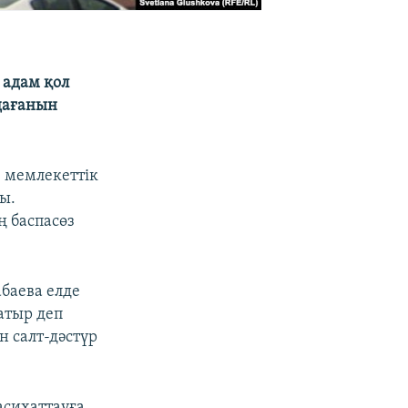
 адам қол
лдағанын
, мемлекеттік
ы.
ң баспасөз
абаева елде
атыр деп
н салт-дәстүр
асихаттауға