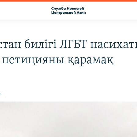
стан билігі ЛГБТ насиха
 петицияны қарамақ
ся