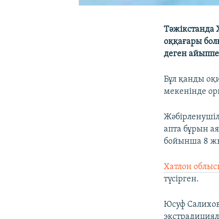
Тәжікстанда 
оққағары бол
деген айыппе
Бұл қанды оқ
мекенінде ор
Жәбірленушіл
апта бұрын а
бойынша 8 жы
Хатлон облы
түсірген.
Юсуф Салихов
экстрадиция