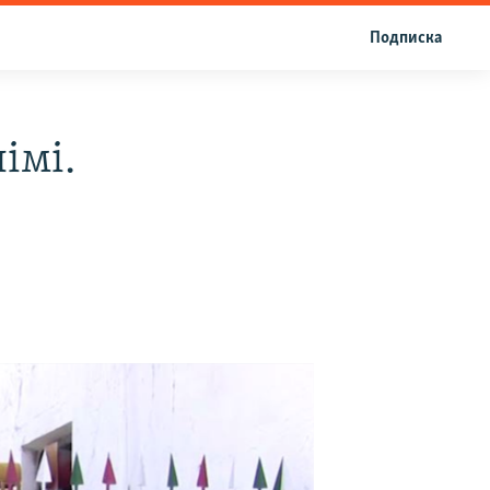
Подписка
імі.