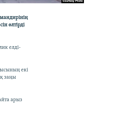
омандирінің
ін өлтірді
ик елді-
рысының екі
ық заңы
айта арыз