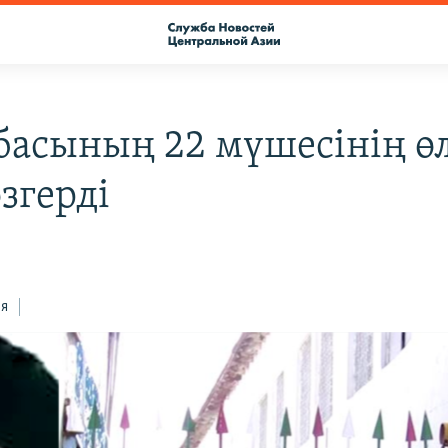
тбасының 22 мүшесінің өл
згерді
ся