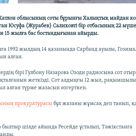
Хатлон облысының соты бұрынғы Халықтық майдан к
ған Юсуфа (Журабек) Салиховті бір отбасының 22 мүшес
н 15 жылға бас бостандығынан айырды.
иға 1992 жылдың 14 қазанында Сарбанд ауылы, Гозимал
ын алған.
ердің бірі Гулбону Назарова Озоди радиосына сот оты
яқталғанын жеткізді. Сот алдыңғы 12 жыл, рақымшыл
л алған түрме жазасын өзгерткен.
сының прокуратурасы
бұл жазаны жұмсақ деп танып, қ
 былтыр шілде айында Ресейде ұсталып, Тәжікстанға
ланды.