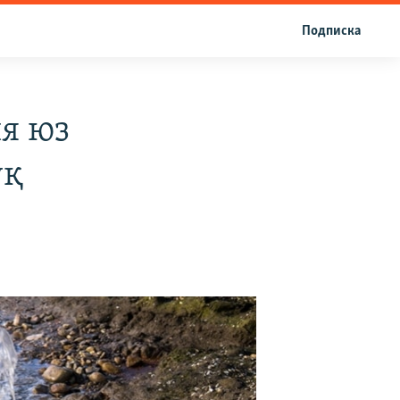
Подписка
ия юз
ўқ