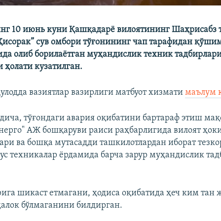
нг 10 июнь куни Қашқадарё вилоятининг Шаҳрисабз 
исорак” сув омбори тўғонининг чап тарафидан қўши
да олиб борилаётган муҳандислик техник тадбирлари
 ҳолати кузатилган.
қулодда вазиятлар вазирлиги матбуот хизмати
маълум 
дича, тўғондаги авария оқибатини бартараф этиш ма
нерго" АЖ бошқаруви раиси раҳбарлигида вилоят ҳок
ри ва бошқа мутасадди ташкилотлардан иборат тезко
сус техникалар ёрдамида барча зарур муҳандислик тад
рига шикаст етмагани, ҳодиса оқибатида ҳеч ким тан 
ҳалок бўлмаганини билдирган.