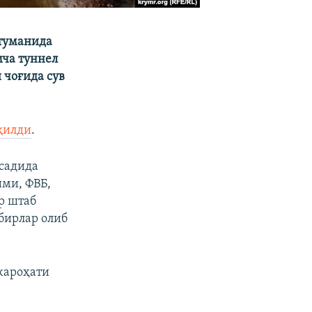
туманида
мча туннел
 чоғида сув
қилди
.
қсадида
ими, ФВБ,
р штаб
бирлар олиб
жароҳати