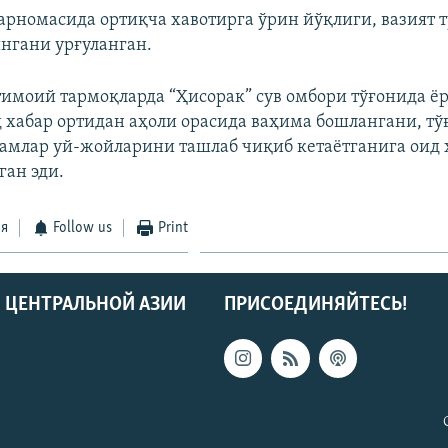
арномасида ортиқча хавотирга ўрин йўқлиги, вазият 
ингани урғуланган.
имоий тармоқларда “Ҳисорак” сув омбори тўғонида ё
д хабар ортидан аҳоли орасида ваҳима бошлангани, тў
амлар уй-жойларини ташлаб чиқиб кетаётганига оид 
ган эди.
ся
Follow us
Print
 ЦЕНТРАЛЬНОЙ АЗИИ
ПРИСОЕДИНЯЙТЕСЬ!