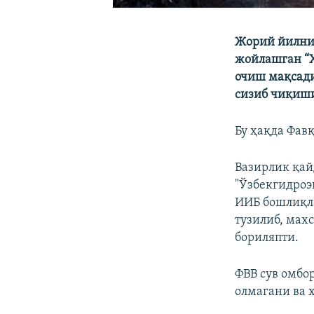
Жорий йилни
жойлашган “Ҳ
очиш мақсади
сизиб чиқиши
Бу ҳақда Фав
Вазирлик қай
"Ўзбекгидроэ
ИИБ бошлиқла
тузилиб, мах
бориляпти.
ФВВ сув омбо
олмагани ва 