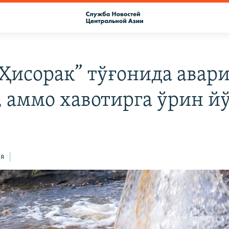
“Ҳисорак” тўғонида авар
, аммо хавотирга ўрин й
ся