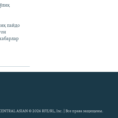
тўлиқ
риқ пайдо
ғон
хабарлар
CENTRAL ASIAN © 2026 RFE/RL, Inc. | Все права защищены.