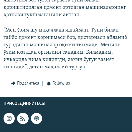
яшовчиси эса тўғон тарафга туни билан
қориштирилган цемент ортилган машиналарнинг
қатнови тўхтамаганини айтган.
“Мен ўзим шу маҳаллада яшайман. Туни билан
тайёр цемент қоришмаси бор, цистернаси айланиб
турадиган мошиналар оқими тинмади. Менинг
ўзим юзтадан ортиғини санадим. Билмадим,
ичкарида нима қилишди, лекин бугун вазият
тинчиди”, деган маҳаллий турғун.
Поделиться
Follow us
ПРИСОЕДИНЯЙТЕСЬ!