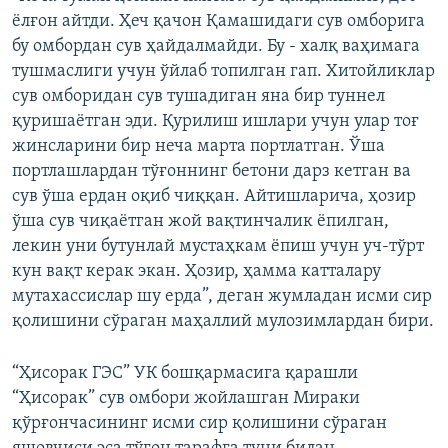
ёлғон айтди. Ҳеч қачон Қамашидаги сув омборига
бу омбордан сув ҳайдалмайди. Бу - халқ ваҳимага
тушмаслиги учун ўйлаб топилган гап. Хитойликлар
сув омборидан сув тушадиган яна бир туннел
қуришаётган эди. Қурилиш ишлари учун улар тоғ
жинсларини бир неча марта портлатган. Ўша
портлашлардан тўғоннинг бетони дарз кетган ва
сув ўша ердан оқиб чиққан. Айтишларича, ҳозир
ўша сув чиқаётган жой вақтинчалик ёпилган,
лекин уни бутунлай мустаҳкам ёпиш учун уч-тўрт
кун вақт керак экан. Ҳозир, ҳамма катталару
мутахассислар шу ерда”, деган жумладан исми сир
қолишини сўраган маҳаллий мулозимлардан бири.
“Ҳисорак ГЭС” УК бошқармасига қарашли
“Ҳисорак” сув омбори жойлашган Мираки
қўрғончасининг исми сир қолишини сўраган