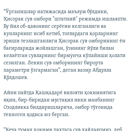
“Ўрганишлар натижасида маълум бўлдики,
Ҳисорак сув омбори "штатний" режимда ишлаяпти.
Бу йил об-ҳавонинг серёғин келганлиги ва
кунларнинг исиб кетиб, тоғлардаги қорларнинг
эриши тезлашганлиги Ҳисорак сув омборининг ён
бағирларида жойлашган, ўзининг йўли билан
келаётган сувларнинг бирмунча кўпайиши ҳолати
сезилган. Лекин сув омборининг бирорта
параметри ўзгармаган”, деган вазир Абдулла
Қўлдошев.
Айни пайтда Қашқадарё вилояти ҳокимиятига
яқин, бир-биридан мустақил икки манбанинг
Озодликка билдиришларича, омбор тўғонида
техноген ҳодиса юз берган.
“Кеча туман ҳокими пахтага сув ҳайдаяпмиз, деб