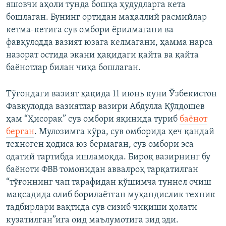
яшовчи аҳоли тунда бошқа ҳудудларга кета
бошлаган. Бунинг ортидан маҳаллий расмийлар
кетма-кетига сув омбори ёрилмагани ва
фавқулодда вазият юзага келмагани, ҳамма нарса
назорат остида экани ҳақидаги қайта ва қайта
баёнотлар билан чиқа бошлаган.
Тўғондаги вазият ҳақида 11 июнь куни Ўзбекистон
Фавқулодда вазиятлар вазири Абдулла Қўлдошев
ҳам “Ҳисорак” сув омбори яқинида туриб
баёнот
берган
. Мулозимга кўра, сув омборида ҳеч қандай
техноген ҳодиса юз бермаган, сув омбори эса
одатий тартибда ишламоқда. Бироқ вазирнинг бу
баёноти ФВВ томонидан аввалроқ тарқатилган
“тўғоннинг чап тарафидан қўшимча туннел очиш
мақсадида олиб борилаётган муҳандислик техник
тадбирлари вақтида сув сизиб чиқиши ҳолати
кузатилган”ига оид маълумотига зид эди.