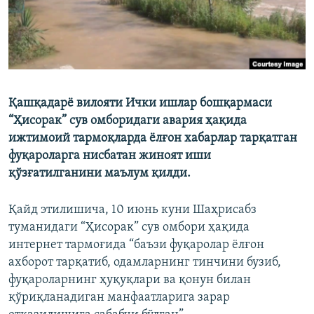
Қашқадарё вилояти Ички ишлар бошқармаси
“Ҳисорак” сув омборидаги авария ҳақида
ижтимоий тармоқларда ёлғон хабарлар тарқатган
фуқароларга нисбатан жиноят иши
қўзғатилганини маълум қилди.
Қайд этилишича, 10 июнь куни Шаҳрисабз
туманидаги “Ҳисорак” сув омбори ҳақида
интернет тармоғида “баъзи фуқаролар ёлғон
ахборот тарқатиб, одамларнинг тинчини бузиб,
фуқароларнинг ҳуқуқлари ва қонун билан
қўриқланадиган манфаатларига зарар