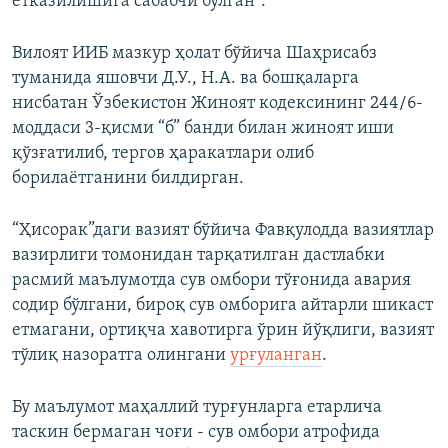
етказилишига сабабчи бўлган”.
Вилоят ИИБ мазкур ҳолат бўйича Шаҳрисабз
туманида яшовчи Д.У., Н.А. ва бошқаларга
нисбатан Ўзбекистон Жиноят кодексининг 244/6-
моддаси 3-қисми “б” банди билан жиноят иши
қўзғатилиб, тергов ҳаракатлари олиб
борилаётганини билдирган.
“Ҳисорак”даги вазият бўйича Фавқулодда вазиятлар
вазирлиги томонидан тарқатилган дастлабки
расмий маълумотда сув омбори тўғонида авария
содир бўлгани, бироқ сув омборига айтарли шикаст
етмагани, ортиқча хавотирга ўрин йўқлиги, вазият
тўлиқ назоратга олингани
урғуланган
.
Бу маълумот маҳаллий турғунларга етарлича
таскин бермаган чоғи - сув омбори атрофида