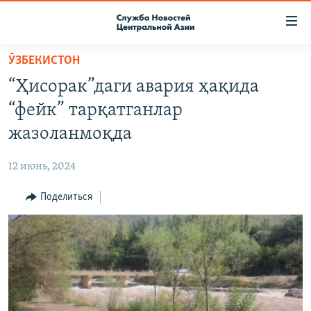
Ссылки
доступа
Вернуться
ӮЗБЕКИСТОН
к
О ПРОЕКТЕ
“Ҳисорак”даги авария ҳақида
основному
ПОДПИСКА
содержанию
“фейк” тарқатганлар
КОНТАКТЫ
Вернутся
жазоланмоқда
к
RFE/RL ДИРЕКТ
главной
12 июнь, 2024
НАСТОЯЩЕЕ ВРЕМЯ
навигации
Вернутся
Поделиться
МИГРАНТ МЕДИА
к
поиску