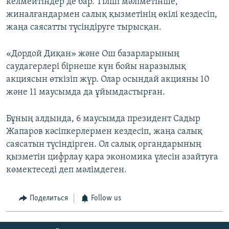
келмейтіндер де бар. Тілші мәліметінше,
жиналғандармен салық қызметінің өкілі кездесіп,
жаңа саясатты түсіндіруге тырысқан.
«Дордой Диқан» және Ош базарларының
саудагерлері бірнеше күн бойы наразылық
акциясын өткізіп жүр. Олар осындай акцияны 10
және 11 маусымда да ұйымдастырған.
Бұның алдында, 6 маусымда президент Садыр
Жапаров кәсіпкерлермен кездесіп, жаңа салық
саясатын түсіндірген. Ол салық органдарының
қызметін цифрлау қара экономика үлесін азайтуға
көмектеседі деп мәлімдеген.
Поделиться
Follow us