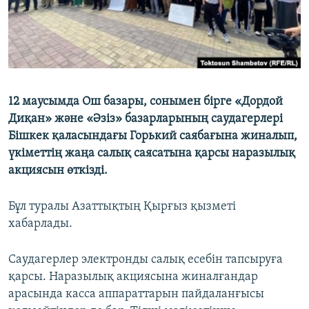
12 маусымда Ош базары, сонымен бірге «Дордой
Диқан» және «Әзіз» базарларының саудагерлері
Бішкек қаласындағы Горький саябағына жиналып,
үкіметтің жаңа салық саясатына қарсы наразылық
акциясын өткізді.
Бұл туралы Азаттықтың Қырғыз қызметі
хабарлады.
Саудагерлер электронды салық есебін тапсыруға
қарсы. Наразылық акциясына жиналғандар
арасында касса аппараттарын пайдаланғысы