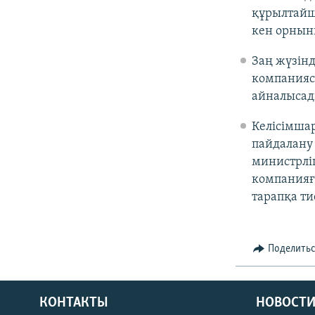
құрылтайшы
кен орныны
Заң жүзінд
компаниясы
айналысады
Келісімша
пайдалану 
министрлі
компанияғ
тарапқа ти
Поделить
КОНТАКТЫ
НОВОСТИ