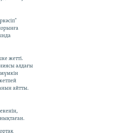
ркәсіп"
іпорынға
ғында
ке жетті.
аниясы алдағы
 мүмкін
 жетпей
анын айтты.
екенін,
нықтаған.
ортақ