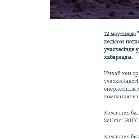
12 маусымда 
келіссөз нәт
учаскесінде 
хабарлады.
Инкай кен ор
учаскесіндегі
өнеркәсіптік 
компанияның 
Компания бұл 
SaUran" ЖШС 
Компания был