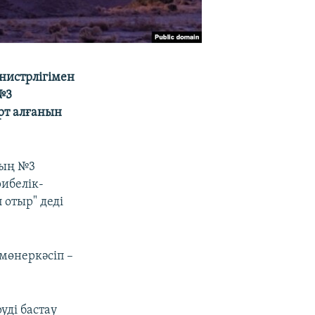
нистрлігімен
№3
рт алғанын
ның №3
рибелік-
 отыр" деді
омөнеркәсіп –
ді бастау