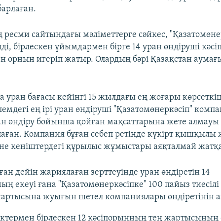
арлаған.
ресми сайтындағы мәліметтерге сәйкес, "Қазатомөне
лді, бірлескен ұйымдармен бірге 14 уран өндіруші кәс
кен орнын игеріп жатыр. Олардың бәрі Қазақстан аума
а уран бағасы кейінгі 15 жылдағы ең жоғары көрсеткіш
лемдегі ең ірі уран өндіруші "Қазатомөнеркәсіп" комп
ан өндіру бойынша қойған мақсаттарына жете алмауы
лаған. Компания бұған себеп ретінде күкірт қышқылы
е кеніштердегі құрылыс жұмыстары аяқталмай жатқ
ған дейін жариялаған зерттеуінде уран өндіретін 14
ң екеуі ғана "Қазатомөнеркәсіпке" 100 пайыз тиесілі 
артысына жуығын шетел компаниялары өндіретінін а
іктермен бірлескен 12 кәсіпорынның тең жартысының 