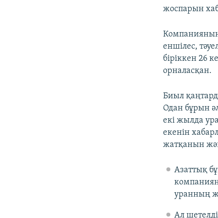
жоспарын хаб
Компанияның 
еншілес, тәуе
біріккен 26 
орналасқан.
Биыл қаңтард
Одан бұрын ә
екі жылда ур
екенін хабар
жатқанын жән
Азаттық бұ
компанияны
уранның ж
Ал шетелд