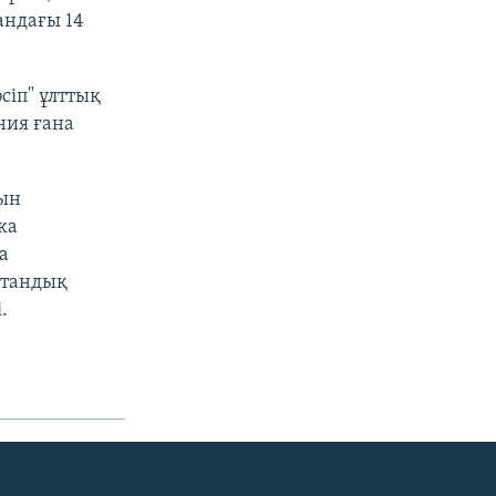
андағы 14
сіп" ұлттық
ния ғана
уын
ка
а
стандық
.