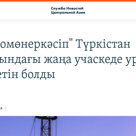
томөнеркәсіп" Түркістан
ындағы жаңа учаскеде у
етін болды
ся