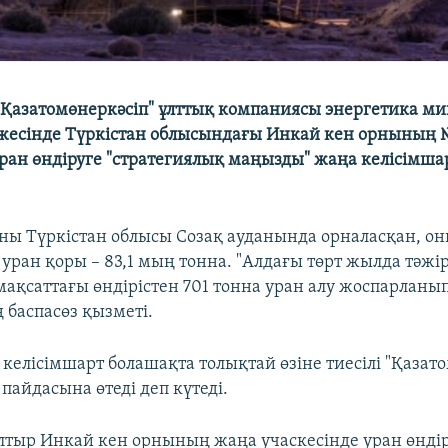
"Қазатомөнеркәсіп" ұлттық компаниясы энергетика ми
ижесінде Түркістан облысындағы Инкай кен орнының 
уран өндіруге "стратегиялық маңызды" жаңа келісімша
ны Түркістан облысы Созақ ауданында орналасқан, о
 уран қоры – 83,1 мың тонна. "Алдағы төрт жылда тәжі
мақсаттағы өндірістен 701 тонна уран алу жоспарланып
баспасөз қызметі.
келісімшарт болашақта толықтай өзіне тиесілі "Қазат
пайдасына өтеді деп күтеді.
тыр Инкай кен орнының жаңа учаскесінде уран өндіру