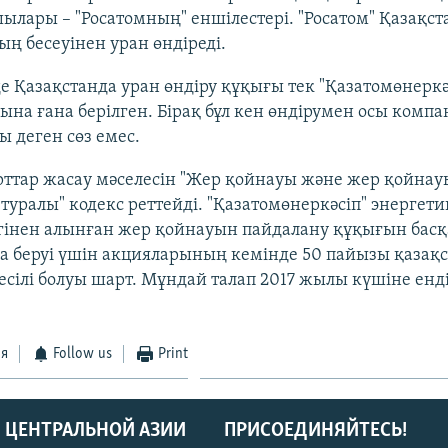
лары – "Росатомның" еншілестері. "Росатом" Қазақст
ң бесеуінен уран өндіреді.
е Қазақстанда уран өндіру құқығы тек "Қазатомөнеркә
на ғана берілген. Бірақ бұл кен өндірумен осы компа
 деген сөз емес.
рттар жасау мәселесін "Жер қойнауы және жер қойна
туралы" кодекс реттейді. "Қазатомөнеркәсіп" энергети
гінен алынған жер қойнауын пайдалану құқығын басқ
а беруі үшін акцияларының кемінде 50 пайызы қазақ
есілі болуы шарт. Мұндай талап 2017 жылы күшіне енді
ся
Follow us
Print
 ЦЕНТРАЛЬНОЙ АЗИИ
ПРИСОЕДИНЯЙТЕСЬ!