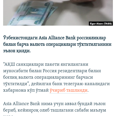
Ўзбекистондаги Asia Alliance Bank россияликлар
билан барча валюта операциялари тўхтатилганини
эълон қилди.
“АҚШ санкциялари пакети янгилангани
муносабати билан Россия резидентлари билан
боғлиқ валюта операцияларининг барчаси
тўхтатилди”, дейилган банк телеграм-каналидаги
хабарнома кўп ўтмай
ўчириб ташланди
.
Asia Alliance Bank нима учун аввал бундай эълон
бериб, кейинроқ олиб ташлагани сабаби маълум