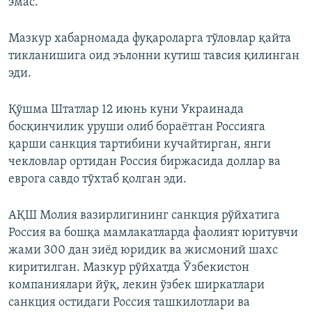
эмас.
Мазкур хабарномада фуқароларга тўловлар қайта
тикланишига оид эълонни кутиш тавсия қилинган
эди.
Қўшма Штатлар 12 июнь куни Украинада
босқинчилик уруши олиб бораётган Россияга
қарши санкция тартибини кучайтирган, янги
чекловлар ортидан Россия биржасида доллар ва
еврога савдо тўхтаб қолган эди.
АҚШ Молия вазирлигининг санкция рўйхатига
Россия ва бошқа мамлакатларда фаолият юритувчи
жами 300 дан зиёд юридик ва жисмоний шахс
киритилган. Мазкур рўйхатда Ўзбекистон
компаниялари йўқ, лекин ўзбек ширкатлари
санкция остидаги Россия ташкилотлари ва