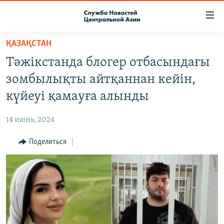
Ссылки
доступа
Вернуться
ҚАЗАҚСТАН
к
О ПРОЕКТЕ
Тәжікстанда блогер отбасындағы
основному
ПОДПИСКА
содержанию
зомбылықты айтқаннан кейін,
КОНТАКТЫ
Вернутся
күйеуі қамауға алынды
к
RFE/RL ДИРЕКТ
главной
14 июнь, 2024
НАСТОЯЩЕЕ ВРЕМЯ
навигации
Вернутся
Поделиться
МИГРАНТ МЕДИА
к
поиску