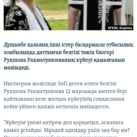
Душанбе қалалық ішкі істер басқармасы отбасылық
зомбылыққа даттанған белгілі тәжік блогері
Рухшона Рахматуллоеваның күйеуі қамалғанын
мәлімдеді.
Инстаграм желісінде Sofi деген атпен белгілі
Рухшона Рахматуллоева 12 маусымда көптен бері
қайталанып келе жатқан күйеуінің соққысынан
кейін үйінен қашып кеткенін мәлімдеген.
"Күйеуім үнемі өлтірем деп қорқытып, асханаға
қамап ұстайды. Мұндай адамдар үшін заң бар ма?