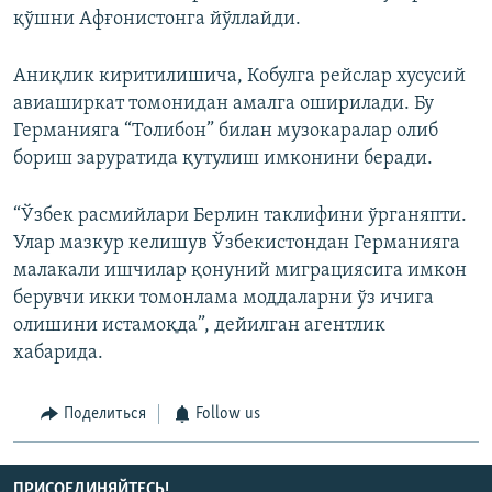
қўшни Афғонистонга йўллайди.
Аниқлик киритилишича, Кобулга рейслар хусусий
авиаширкат томонидан амалга оширилади. Бу
Германияга “Толибон” билан музокаралар олиб
бориш заруратида қутулиш имконини беради.
“Ўзбек расмийлари Берлин таклифини ўрганяпти.
Улар мазкур келишув Ўзбекистондан Германияга
малакали ишчилар қонуний миграциясига имкон
берувчи икки томонлама моддаларни ўз ичига
олишини истамоқда”, дейилган агентлик
хабарида.
Поделиться
Follow us
ПРИСОЕДИНЯЙТЕСЬ!