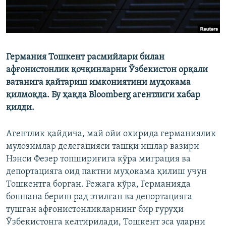
Германия Тошкент расмийлари билан
афғонистонлик қочқинларни Ўзбекистон орқали
ватанига қайтариш имкониятини муҳокама
қилмоқда. Бу ҳақда Bloomberg агентлиги хабар
қилди.
Агентлик қайдича, май ойи охирида германиялик
мулозимлар делегацияси ташқи ишлар вазири
Нэнси Фезер топшириғига кўра миграция ва
депортацияга оид пактни муҳокама қилиш учун
Тошкентга борган. Режага кўра, Германияда
бошпана бериш рад этилган ва депортацияга
тушган афғонистонликларнинг бир гуруҳи
Ўзбекистонга келтирилади, Тошкент эса уларни