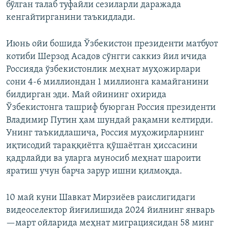
бўлган талаб туфайли сезиларли даражада
кенгайтирганини таъкидлади.
Июнь ойи бошида Ўзбекистон президенти матбуот
котиби Шерзод Асадов сўнгги саккиз йил ичида
Россияда ўзбекистонлик меҳнат муҳожирлари
сони 4-6 миллиондан 1 миллионга камайганини
билдирган эди. Май ойининг охирида
Ўзбекистонга ташриф буюрган Россия президенти
Владимир Путин ҳам шундай рақамни келтирди.
Унинг таъкидлашича, Россия муҳожирларнинг
иқтисодий тараққиётга қўшаётган ҳиссасини
қадрлайди ва уларга муносиб меҳнат шароити
яратиш учун барча зарур ишни қилмоқда.
10 май куни Шавкат Мирзиёев раислигидаги
видеоселектор йиғилишида 2024 йилнинг январь
—март ойларида меҳнат миграциясидан 58 минг