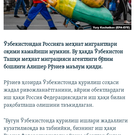
Ўзбекистондан Россияга меҳнат мигрантлари
оқими камайиши мумкин. Бу ҳақда Ўзбекистон
Ташқи меҳнат миграцияси агентлиги бўлим
бошлиғи Алишер Рўзиев маълум қилди.
Рўзиев ҳозирда Ўзбекистонда қурилиш соҳаси
жадал ривожланаётганини, айрим обектлардаги
иш ҳақи Россия Федерациясидаги иш ҳақи билан
рақобатлаша олишини таъкидлаган.
"Бугун Ўзбекистонда қурилиш ишлари жадаллиги
кузатилмоқда ва табиийки, бизнинг иш ҳақи