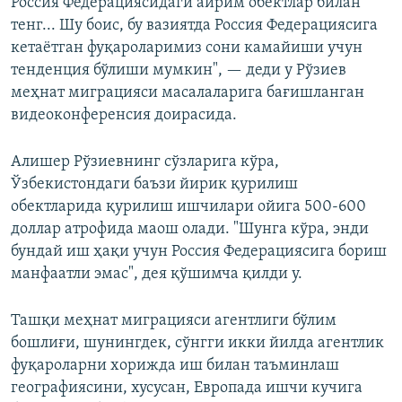
Россия Федерациясидаги айрим обектлар билан
тенг... Шу боис, бу вазиятда Россия Федерациясига
кетаётган фуқароларимиз сони камайиши учун
тенденция бўлиши мумкин", — деди у Рўзиев
меҳнат миграцияси масалаларига бағишланган
видеоконференсия доирасида.
Алишер Рўзиевнинг сўзларига кўра,
Ўзбекистондаги баъзи йирик қурилиш
обектларида қурилиш ишчилари ойига 500-600
доллар атрофида маош олади. "Шунга кўра, энди
бундай иш ҳақи учун Россия Федерациясига бориш
манфаатли эмас", дея қўшимча қилди у.
Ташқи меҳнат миграцияси агентлиги бўлим
бошлиғи, шунингдек, сўнгги икки йилда агентлик
фуқароларни хорижда иш билан таъминлаш
географиясини, хусусан, Европада ишчи кучига