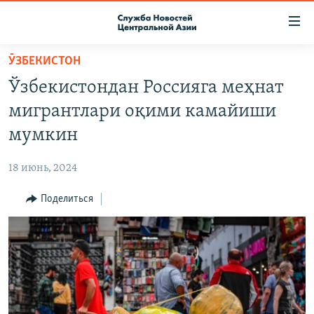
Ссылки
доступа
Вернуться
ӮЗБЕКИСТОН
к
О ПРОЕКТЕ
Ўзбекистондан Россияга меҳнат
основному
ПОДПИСКА
содержанию
мигрантлари оқими камайиши
КОНТАКТЫ
Вернутся
мумкин
к
RFE/RL ДИРЕКТ
главной
18 июнь, 2024
НАСТОЯЩЕЕ ВРЕМЯ
навигации
Вернутся
Поделиться
МИГРАНТ МЕДИА
к
поиску