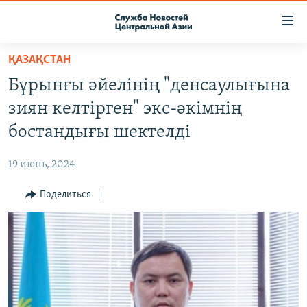
Ссылки
доступа
Вернуться
ҚАЗАҚСТАН
к
О ПРОЕКТЕ
Бұрынғы әйелінің "денсаулығына
основному
ПОДПИСКА
содержанию
зиян келтірген" экс-әкімнің
КОНТАКТЫ
Вернутся
бостандығы шектелді
к
RFE/RL ДИРЕКТ
главной
19 июнь, 2024
НАСТОЯЩЕЕ ВРЕМЯ
навигации
Вернутся
Поделиться
МИГРАНТ МЕДИА
к
поиску