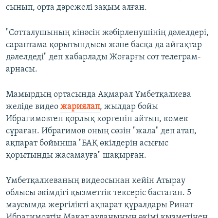
сынып, орта дәрежелі зақым алған.
"Сотталушының кінәсін жәбірленушінің дәлелдері,
сараптама қорытындысы және басқа да айғақтар
дәлелдеді" деп хабарлады Жоғарғы сот телеграм-
арнасы.
Мамырдың ортасында Ақмарал Үмбетқалиева
желіде видео
жариялап
, жылдар бойы
Ибрагимовтен қорлық көргенін айтып, көмек
сұраған. Ибрагимов оның сөзін "жала" деп атап,
ақпарат бойынша "БАҚ өкілдерін асығыс
қорытынды жасамауға" шақырған.
Үмбетқалиеваның видеосынан кейін Атырау
облысы әкімдігі қызметтік тексеріс бастаған. 5
маусымда жергілікті ақпарат құралдары Ринат
Ибрагимовтің Мақат ауданының әкімі қызметінен