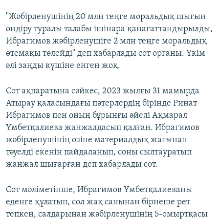
"Жәбірленушінің 20 млн теңге моральдық шығын
өндіру туралы талабы ішінара қанағаттандырылды,
Ибрагимов жәбірленушіге 2 млн теңге моральдық
өтемақы төлейді" деп хабарлады сот органы. Үкім
әлі заңды күшіне енген жоқ.
Сот ақпаратына сәйкес, 2023 жылғы 31 мамырда
Атырау қаласындағы пәтерлердің бірінде Ринат
Ибрагимов пен оның бұрынғы әйелі Ақмарал
Үмбетқалиева жанжалдасып қалған. Ибрагимов
жәбірленушінің өзіне материалдық жағынан
тәуелді екенін пайдаланып, соны сылтауратып
жанжал шығарған деп хабарлады сот.
Сот мәліметінше, Ибрагимов Үмбетқалиеваны
еденге құлатып, сол жақ санынан бірнеше рет
тепкен, салдарынан жәбірленушінің 5-омыртқасы