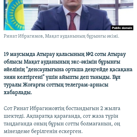
Ринат Ибрагимов, Мақат ауданының бұрынғы әкімі.
19 маусымда Атырау қаласының №2 соты Атырау
облысы Мақат ауданының экс-әкімін бұрынғы
әйелінің "денсаулығына орташа деңгейде қасақана
зиян келтіргені" үшін айыпты деп таныды. Бұл
туралы Жоғарғы соттың телеграм-арнасы
хабарлады.
Сот Ринат Ибрагимовтің бостандығын 2 жылға
шектеді. Ақпаратқа қарағанда, сот жаза түрін
таңдағанда оның бұрын сотты болмағанын, оң
мінездеме берілгенін ескерген.