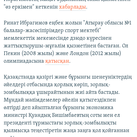
"өз еркімен" кеткенін
хабарлады
.
Ринат Ибрагимов еңбек жолын "Атырау облысы №1
балалар-жасөсіпірімдер спорт мектебі"
мемлекеттік мекемесінде дзюдо күресінен
жаттықтырушы-мұғалім қызметінен бастаған. Ол
Пекин (2008 жылы) және Лондон (2012 жылы)
олимпиадасына
қатысқан
.
Қазақстанда қазіргі және бұрынғы шенеуніктердің
әйелдері отбасында қорлық көріп, зорлық-
зомбылыққа ұшырайтынын жиі айта бастады.
Мұндай мәлімдемелер әйелін қатыгездікпен
өлтірді деп айыпталған бұрынғы экономика
министрі Қуандық Бишімбаевтың соты мен ел
президенті тұрмыстағы зорлық-зомбылықты
қылмысқа теңестіретін жаңа заңға қол қойғаннан