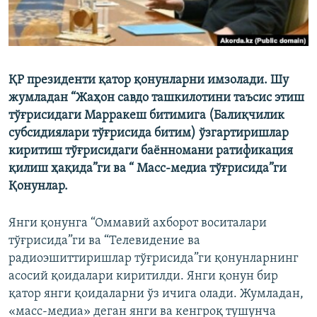
ҚР президенти қатор қонунларни имзолади. Шу
жумладан “Жаҳон савдо ташкилотини таъсис этиш
тўғрисидаги Марракеш битимига (Балиқчилик
субсидиялари тўғрисида битим) ўзгартиришлар
киритиш тўғрисидаги баённомани ратификация
қилиш ҳақида”ги ва “ Масс-медиа тўғрисида”ги
Қонунлар.
Янги қонунга “Оммавий ахборот воситалари
тўғрисида”ги ва “Телевидение ва
радиоэшиттиришлар тўғрисида”ги қонунларнинг
асосий қоидалари киритилди. Янги қонун бир
қатор янги қоидаларни ўз ичига олади. Жумладан,
«масс-медиа» деган янги ва кенгроқ тушунча