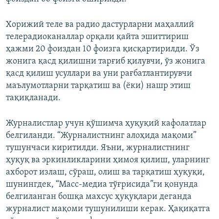
Хорижий теле ва радио дастурларни маҳаллий
телерадиоканаллар орқали қайта эшиттириш
ҳажми 20 фоиздан 10 фоизга қисқартирилди. Ўз
жонига қасд қилишни тарғиб қилувчи, ўз жонига
қасд қилиш усуллари ва уни рағбатлантирувчи
маълумотларни тарқатиш ва (ёки) нашр этиш
тақиқланади.
Журналистлар учун қўшимча ҳуқуқий кафолатлар
белгиланди. “Журналистнинг алоҳида мақоми”
тушунчаси киритилди. Яъни, журналистнинг
ҳуқуқ ва эркинликларини ҳимоя қилиш, уларнинг
ахборот излаш, сўраш, олиш ва тарқатиш ҳуқуқи,
шунингдек, “Масс-медиа тўғрисида”ги қонунда
белгиланган бошқа махсус ҳуқуқлари деганда
журналист мақоми тушунилиши керак. Ҳақиқатга