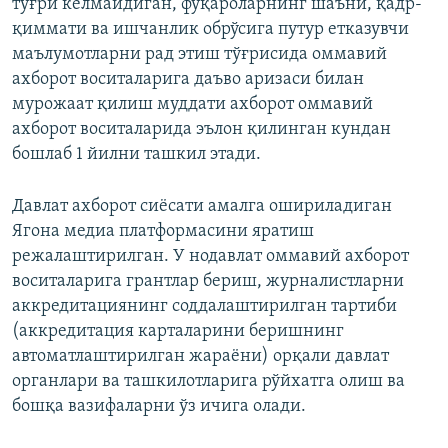
тўғри келмайдиган, фуқароларнинг шаъни, қадр-
қиммати ва ишчанлик обрўсига путур етказувчи
маълумотларни рад этиш тўғрисида оммавий
ахборот воситаларига даъво аризаси билан
мурожаат қилиш муддати ахборот оммавий
ахборот воситаларида эълон қилинган кундан
бошлаб 1 йилни ташкил этади.
Давлат ахборот сиёсати амалга ошириладиган
Ягона медиа платформасини яратиш
режалаштирилган. У нодавлат оммавий ахборот
воситаларига грантлар бериш, журналистларни
аккредитациянинг соддалаштирилган тартиби
(аккредитация карталарини беришнинг
автоматлаштирилган жараёни) орқали давлат
органлари ва ташкилотларига рўйхатга олиш ва
бошқа вазифаларни ўз ичига олади.