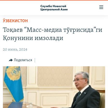
Ссылки
доступа
Вернуться
ӮЗБЕКИСТОН
к
О ПРОЕКТЕ
Тоқаев “Масс-медиа тўғрисида”ги
основному
ПОДПИСКА
содержанию
Қонунини имзолади
КОНТАКТЫ
Вернутся
к
20 июнь, 2024
RFE/RL ДИРЕКТ
главной
НАСТОЯЩЕЕ ВРЕМЯ
Поделиться
навигации
Вернутся
МИГРАНТ МЕДИА
к
поиску