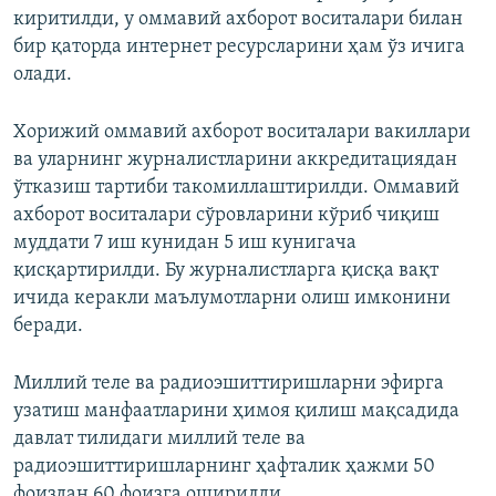
киритилди, у оммавий ахборот воситалари билан
бир қаторда интернет ресурсларини ҳам ўз ичига
олади.
Хорижий оммавий ахборот воситалари вакиллари
ва уларнинг журналистларини аккредитациядан
ўтказиш тартиби такомиллаштирилди. Оммавий
ахборот воситалари сўровларини кўриб чиқиш
муддати 7 иш кунидан 5 иш кунигача
қисқартирилди. Бу журналистларга қисқа вақт
ичида керакли маълумотларни олиш имконини
беради.
Миллий теле ва радиоэшиттиришларни эфирга
узатиш манфаатларини ҳимоя қилиш мақсадида
давлат тилидаги миллий теле ва
радиоэшиттиришларнинг ҳафталик ҳажми 50
фоиздан 60 фоизга оширилди.