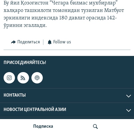
Бу йил Қозоғистон “Чегара билмас мухбирлар”
халқаро ташкилоти томонидан тузилган Матбуот
эркинлиги индексида 180 давлат орасида 142-
ўринни эгаллади.
Поделиться
Follow us
ПРИСОЕДИНЯЙТЕСЬ!
КОНТАКТЫ
НОВОСТИ ЦЕНТРАЛЬНОЙ АЗИИ
CENTRAL ASIAN © 2026 RFE/RL, Inc. | Все права защищены.
Подписка