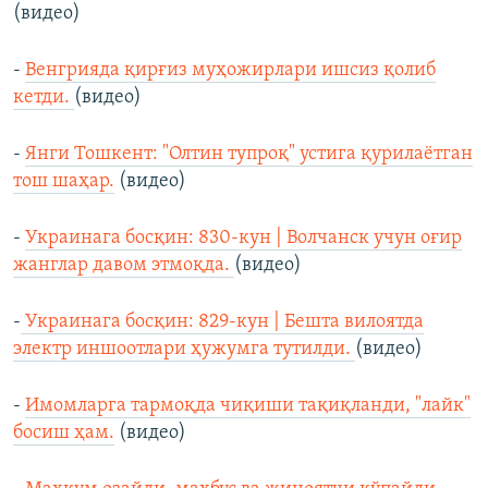
(видео)
-
Венгрияда қирғиз муҳожирлари ишсиз қолиб
кетди.
(видео)
-
Янги Тошкент: "Олтин тупроқ" устига қурилаётган
тош шаҳар.
(видео)
-
Украинага босқин: 830-кун | Волчанск учун оғир
жанглар давом этмоқда.
(видео)
-
Украинага босқин: 829-кун | Бешта вилоятда
электр иншоотлари ҳужумга тутилди.
(видео)
-
Имомларга тармоқда чиқиши тақиқланди, "лайк"
босиш ҳам.
(видео)