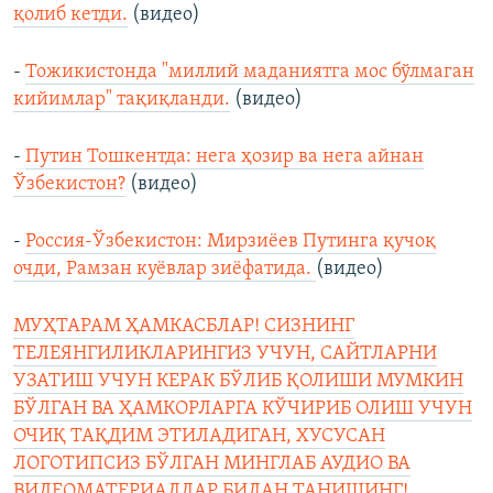
қолиб кетди.
(видео)
-
Тожикистонда "миллий маданиятга мос бўлмаган
кийимлар" тақиқланди.
(видео)
-
Путин Тошкентда: нега ҳозир ва нега айнан
Ўзбекистон?
(видео)
-
Россия-Ўзбекистон: Мирзиёев Путинга қучоқ
очди, Рамзан куёвлар зиёфатида.
(видео)
МУҲТАРАМ ҲАМКАСБЛАР! СИЗНИНГ
ТЕЛЕЯНГИЛИКЛАРИНГИЗ УЧУН, САЙТЛАРНИ
УЗАТИШ УЧУН КЕРАК БЎЛИБ ҚОЛИШИ МУМКИН
БЎЛГАН ВА ҲАМКОРЛАРГА КЎЧИРИБ ОЛИШ УЧУН
ОЧИҚ ТАҚДИМ ЭТИЛАДИГАН, ХУСУСАН
ЛОГОТИПСИЗ БЎЛГАН МИНГЛАБ АУДИО ВА
ВИДЕОМАТЕРИАЛЛАР БИЛАН ТАНИШИНГ!