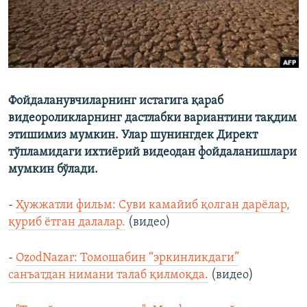
Фойдаланувчиларнинг истагига қараб
видеороликларнинг дастлабки вариантини тақдим
этишимиз мумкин. Улар шунингдек Директ
тўпламидаги ихтиёрий видеодан фойдаланишлари
мумкин бўлади.
-
Ҳужжатли фильм: Суви камайиб қолган дарёлар,
қуриб ётган далалар.
(видео)
-
OzodNazar: Томошабин “эркинликдаги”
санъатдан нимани талаб қилмоқда.
(видео)