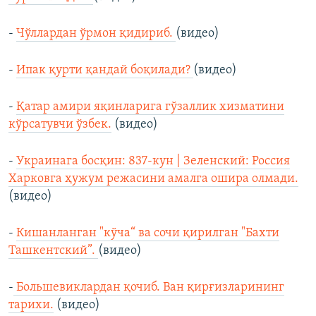
-
Чўллардан ўрмон қидириб.
(видео)
-
Ипак қурти қандай боқилади?
(видео)
-
Қатар амири яқинларига гўзаллик хизматини
кўрсатувчи ўзбек.
(видео)
-
Украинага босқин: 837-кун | Зеленский: Россия
Харковга ҳужум режасини амалга ошира олмади.
(видео)
-
Кишанланган "кўча“ ва сочи қирилган "Бахти
Ташкентский”.
(видео)
-
Большевиклардан қочиб. Ван қирғизларининг
тарихи.
(видео)