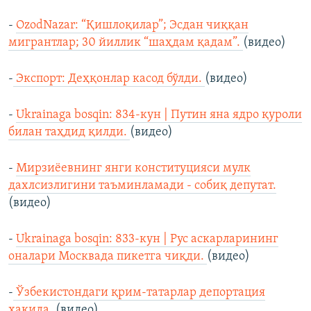
-
OzodNazar: “Қишлоқилар”; Эсдан чиққан
мигрантлар; 30 йиллик “шаҳдам қадам”.
(видео)
-
Экспорт: Деҳқонлар касод бўлди.
(видео)
-
Ukrainaga bosqin: 834-кун | Путин яна ядро қуроли
билан таҳдид қилди.
(видео)
-
Мирзиёевнинг янги конституцияси мулк
дахлсизлигини таъминламади - собиқ депутат.
(видео)
-
Ukrainaga bosqin: 833-кун | Рус аскарларининг
оналари Москвада пикетга чиқди.
(видео)
-
Ўзбекистондаги қрим-татарлар депортация
ҳақида.
(видео)