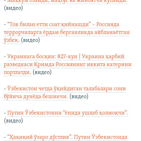
-
Маҳкум озайди, маҳбус ва жиноятчи кўпайди.
(видео)
-
“Ток билан етти соат қийнашди” – Россияда
террорчиларга ёрдам берганликда айбланаётган
ўзбек.
(видео)
-
Украинага босқин: 827-кун | Украина ҳарбий
разведкаси Қримда Россиянинг иккита катерини
портлатди.
(видео)
-
Ўзбекистон четда ўқийдиган талабалари сони
бўйича дунёда бешинчи.
(видео)
-
Путин Ўзбекистонни “ёнида ушлаб қолмоқчи”.
(видео)
-
“Ҳақиқий ўзаро дўстлик”. Путин Ўзбекистонда