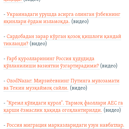
-
Украинадаги урушда асирга олинган ўзбекнинг
яқинлари ёрдам изламоқда.
(видео)
-
Сардобадан зарар кўрган қозоқ қишлоғи қандай
тикланди?
(видео)
-
Ғарб қуролларининг Россия ҳудудида
қўлланилиши вазиятни ўзгартирадими?
(видео)
-
OzodNazar: Мирзиёевнинг Путинга мулозамати
ва Текин музқаймоқ сайли.
(видео)
-
"Кремл қўлидаги қурол". Тармоқ фаоллари АEС га
қарши ёзмаслик ҳақида огоҳлантирилди.
(видео)
-
Россия миграция марказларидаги узун навбатлар.