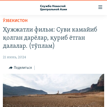
Ссылки
доступа
Вернуться
ӮЗБЕКИСТОН
к
О ПРОЕКТЕ
Ҳужжатли фильм: Суви камайиб
основному
ПОДПИСКА
содержанию
қолган дарёлар, қуриб ётган
КОНТАКТЫ
Вернутся
далалар. (тўплам)
к
RFE/RL ДИРЕКТ
главной
21 июнь, 2024
НАСТОЯЩЕЕ ВРЕМЯ
навигации
Вернутся
Поделиться
МИГРАНТ МЕДИА
к
поиску