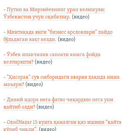
-
Путин ва Мирзиёевнинг уран келишуви:
Ўзбекистон учун оқибатлар.
(видео)
-
Минтақада янги “бизнес арслонлари” пайдо
бўладиган вақт келди.
(видео)
-
Ўзбек ипакчилик саноати кимга фойда
келтиряпти?
(видео)
-
"Ҳисорак" сув омборидаги авария ҳақида нима
маълум?
(видео)
-
Диний идора нега фатво чиқардию нега уни
қайтиб олди?
(видео)
-
OzodNazar 15 кунга қамалган қиз ишини “қайта
кўриб чиқди”.
(видео)