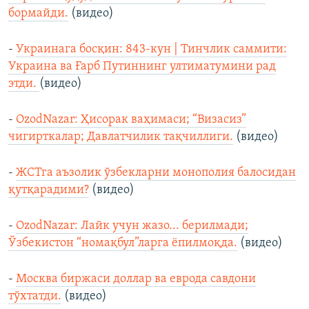
бормайди.
(видео)
-
Украинага босқин: 843-кун | Тинчлик саммити:
Украина ва Ғарб Путиннинг ултиматумини рад
этди.
(видео)
-
OzodNazar: Ҳисорак ваҳимаси; “Визасиз”
чигирткалар; Давлатчилик тақчиллиги.
(видео)
-
ЖСТга аъзолик ўзбекларни монополия балосидан
қутқарадими?
(видео)
-
OzodNazar: Лайк учун жазо... берилмади;
Ўзбекистон “номақбул”ларга ёпилмоқда.
(видео)
-
Москва биржаси доллар ва еврода савдони
тўхтатди.
(видео)