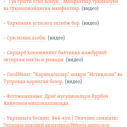
-
"Туя гўшти еган қонун": Манфаатлар тўқнашуви
ва тўқнашмайдиган манфаатлар.
(видео)
-
Чархпалак устасига эҳтиёж бор.
(видео)
-
Сувсизлик азоби.
(видео)
-
Сирдарё ҳокимининг балчиққа мажбурлаб
эктирган пахтаси унмади.
(видео)
-
OzodNazar: “Қариндошлар” шаҳри “Истиқлоли” ва
Тупроққа қорилган бозор.
(видео)
-
Фотожамланма: Дунё мусулмонлари Қурбон
Ҳайитини нишонлашмоқда.
-
Украинага босқин: 844-кун | Тинчлик саммити:
Украина ҳудудий яхлитлиги бўйича муросага