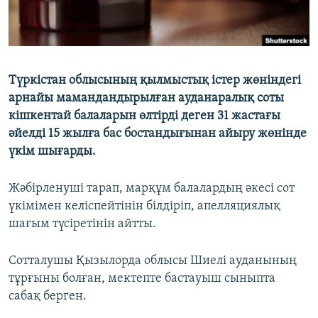
Түркістан облысының қылмыстық істер жөніндегі
арнайы мамандандырылған ауданаралық соты
кішкентай балаларын өлтірді деген 31 жастағы
әйелді 15 жылға бас бостандығынан айыру жөнінде
үкім шығарды.
Жәбірленуші тарап, марқұм балалардың әкесі сот
үкімімен келіспейтінін білдіріп, апелляциялық
шағым түсіретінін айтты.
Сотталушы Қызылорда облысы Шиелі ауданының
тұрғыны болған, мектепте бастауыш сыныпта
сабақ берген.