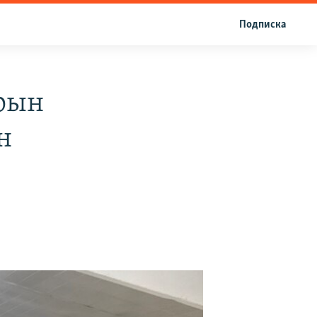
Подписка
рын
н