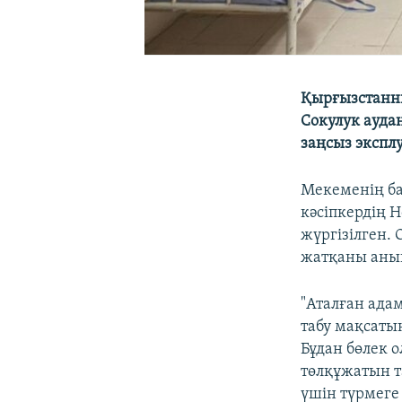
Қырғызстанны
Сокулук ауда
заңсыз экспл
Мекеменің ба
кәсіпкердің 
жүргізілген.
жатқаны аны
"Аталған ада
табу мақсаты
Бұдан бөлек 
төлқұжатын т
үшін түрмеге