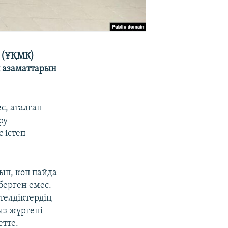
і (ҰҚМК)
л азаматтарын
с, аталған
ру
 істеп
ып, көп пайда
берген емес.
телдіктердің
ыз жүргені
тте.