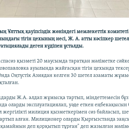
ң Ұлттық қауіпсіздік жөніндегі мемлекеттік комитет
нындағы тігін цехының иесі, Ж. А. атты кәсіпкер шете
уатациялады деген күдіпен ұсталды.
спасөз қызметі 20 маусымда таратқан мәліметке сәйке
Новопавловка ауылында жайғасқан тігін цехында тексе
 Онда Оңтүстік Азиядан келген 30 шетел азаматы жұмыс
қталған.
мдарды Ж.А. алдап жұмысқа тартып, міндеттемесін бұз
нда оларды эксплуатациялап, уәде еткен еңбекақысын 
ол жергілікті милиция қызметкерімен сөз байласып, ше
артып алған. Милиционер оларды Қырғызстанда заңс
 қамаймын деп қорқытып тұрған" деп жазылған мәліме