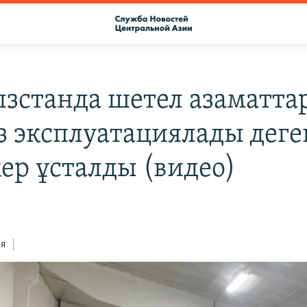
зстанда шетел азаматта
з эксплуатациялады деге
кер ұсталды (видео)
ся