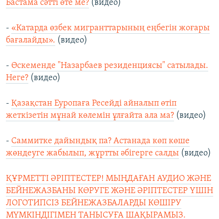
Бастама сәтті өте ме?
(видео)
-
«Катарда өзбек мигранттарының еңбегін жоғары
бағалайды».
(видео)
-
Өскеменде "Назарбаев резиденциясы" сатылады.
Неге?
(видео)
-
Қазақстан Еуропаға Ресейді айналып өтіп
жеткізетін мұнай көлемін ұлғайта ала ма?
(видео)
-
Cаммитке дайындық па? Астанада көп көше
жөндеуге жабылып, жұртты әбігерге салды
(видео)
ҚҰРМЕТТІ ӘРІПТЕСТЕР! МЫҢДАҒАН АУДИО ЖӘНЕ
БЕЙНЕЖАЗБАНЫ КӨРУГЕ ЖӘНЕ ӘРІПТЕСТЕР ҮШІН
ЛОГОТИПСІЗ БЕЙНЕЖАЗБАЛАРДЫ КӨШІРУ
МҮМКІНДІГІМЕН ТАНЫСУҒА ШАҚЫРАМЫЗ.