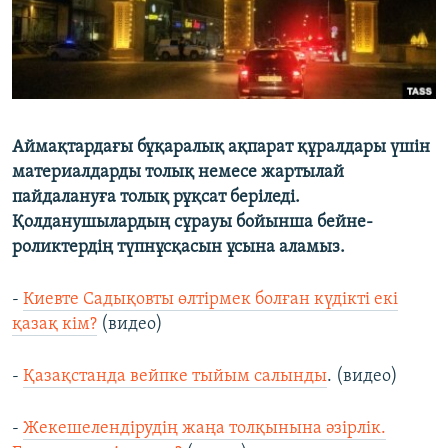
Аймақтардағы бұқаралық ақпарат құралдары үшін
материалдарды толық немесе жартылай
пайдалануға толық рұқсат беріледі.
Қолданушылардың сұрауы бойынша бейне-
роликтердің түпнұсқасын ұсына аламыз.
-
Киевте Садықовты өлтірмек болған күдікті екі
қазақ кім?
(видео)
-
Қазақстанда вейпке тыйым салынды
. (видео)
-
Жекешелендірудің жаңа толқынына әзірлік.