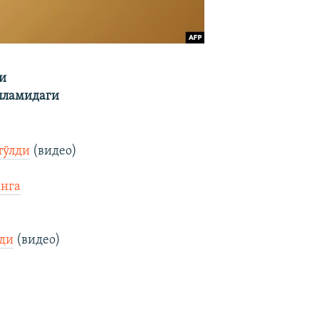
и
пламидаги
тўлди
(видео)
анга
нди
(видео)