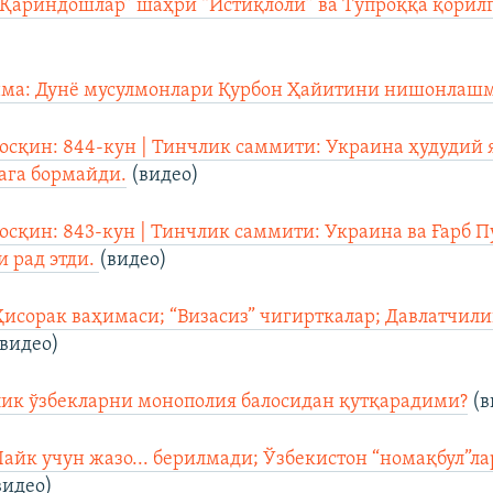
“Қариндошлар” шаҳри “Истиқлоли” ва Тупроққа қорилг
ма: Дунё мусулмонлари Қурбон Ҳайитини нишонлашм
осқин: 844-кун | Тинчлик саммити: Украина ҳудудий 
ага бормайди.
(видео)
осқин: 843-кун | Тинчлик саммити: Украина ва Ғарб 
 рад этди.
(видео)
Ҳисорак ваҳимаси; “Визасиз” чигирткалар; Давлатчил
видео)
ик ўзбекларни монополия балосидан қутқарадими?
(в
Лайк учун жазо... берилмади; Ўзбекистон “номақбул”ла
видео)