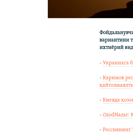
Фойдаланувчи
вариантини 
ихтиёрий ви
-
Украинага б
-
Каримов реп
қайтолмаяпт
-
Киевда қозо
-
OzodNazar: 
-
Россиянинг