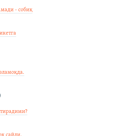
мади - собиқ
пикетга
зламоқда.
)
ртирадими?
қ сайли.