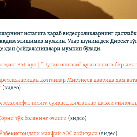
ларнинг истагига қараб видеороликларнинг дастлабк
тақдим этишимиз мумкин. Улар шунингдек Директ тў
деодан фойдаланишлари мумкин бўлади.
осқин: 851-кун | “Путин ошпази” қўзғолонига бир йил 
рессияларидан қочганлар Мирзиёев даврида ҳам ват
и
(видео)
қ мухолифатчисига суиқасд қилганлар шахси аниқла
Қорни тўқ боланинг очлиги
(видео)
 Ўзбекистондаги махфий АЭС лойиҳаси
(видео)