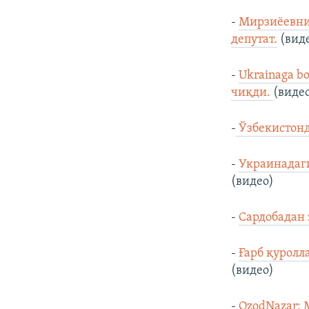
-
Мирзиёевнин
депутат.
(вид
-
Ukrainaga b
чиқди.
(виде
-
Ўзбекистонд
-
Украинадаги
(видео)
-
Сардобадан 
-
Ғарб қуролл
(видео)
-
OzodNazar: 