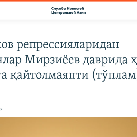
ов репрессияларидан
нлар Мирзиёев даврида 
га қайтолмаяпти (тўплам
ся