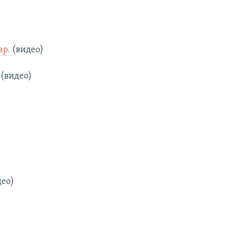
ар.
(видео)
(видео)
део)