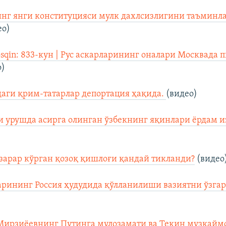
г янги конституцияси мулк дахлсизлигини таъминла
ео)
osqin: 833-кун | Рус аскарларининг оналари Москвада 
о)
аги қрим-татарлар депортация ҳақида.
(видео)
 урушда асирга олинган ўзбекнинг яқинлари ёрдам и
зарар кўрган қозоқ қишлоғи қандай тикланди?
(видео
арининг Россия ҳудудида қўлланилиши вазиятни ўзга
Мирзиёевнинг Путинга мулозамати ва Текин музқаймо