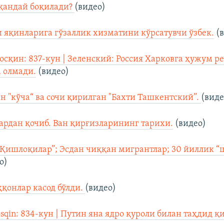
 қандай боқилади?
(видео)
 яқинларига гўзаллик хизматини кўрсатувчи ўзбек.
(в
осқин: 837-кун | Зеленский: Россия Харковга ҳужум 
 олмади.
(видео)
 "кўча“ ва сочи қирилган "Бахти Ташкентский”.
(виде
рдан қочиб. Ван қирғизларининг тарихи.
(видео)
“Қишлоқилар”; Эсдан чиққан мигрантлар; 30 йиллик 
о)
ҳқонлар касод бўлди.
(видео)
osqin: 834-кун | Путин яна ядро қуроли билан таҳдид қ