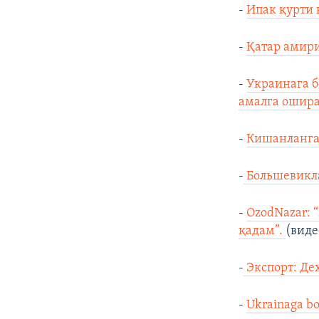
-
Ипак қурти
-
Қатар амири
-
Украинага б
амалга ошира
-
Кишанланган
-
Большевикла
-
OzodNazar: 
қадам”.
(виде
-
Экспорт: Де
-
Ukrainaga b