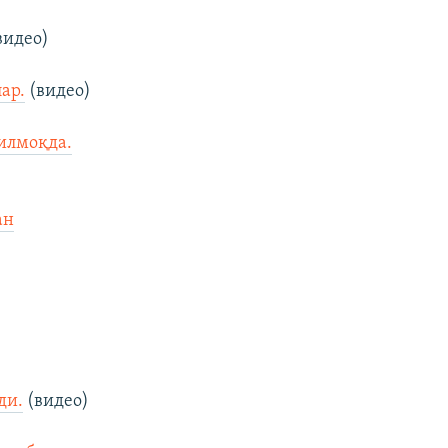
видео)
ар.
(видео)
илмоқда.
ан
ди.
(видео)