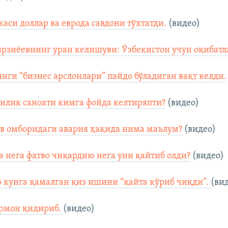
аси доллар ва еврода савдони тўхтатди.
(видео)
рзиёевнинг уран келишуви: Ўзбекистон учун оқибатл
нги “бизнес арслонлари” пайдо бўладиган вақт келди.
илик саноати кимга фойда келтиряпти?
(видео)
ув омборидаги авария ҳақида нима маълум?
(видео)
 нега фатво чиқардию нега уни қайтиб олди?
(видео)
5 кунга қамалган қиз ишини “қайта кўриб чиқди”.
(ви
ўрмон қидириб.
(видео)