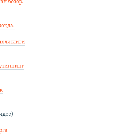
ан бозор.
оқда.
яхлитлиги
Путиннинг
ик
идео)
рга