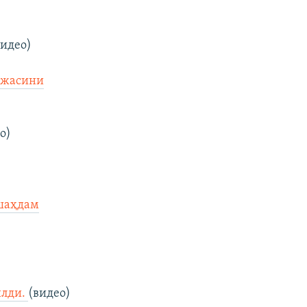
идео)
режасини
о)
“шаҳдам
илди.
(видео)