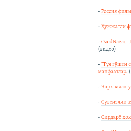
-
Россия филь
-
Ҳужжатли фи
-
OzodNazar: 
(видео)
-
"Туя гўшти 
манфаатлар.
(
-
Чархпалак у
-
Сувсизлик а
-
Сирдарё ҳок