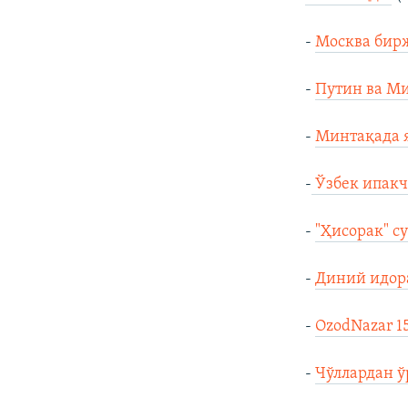
-
Москва бирж
-
Путин ва Ми
-
Минтақада я
-
Ўзбек ипакч
-
"Ҳисорак" с
-
Диний идора
-
OzodNazar 1
-
Чўллардан 