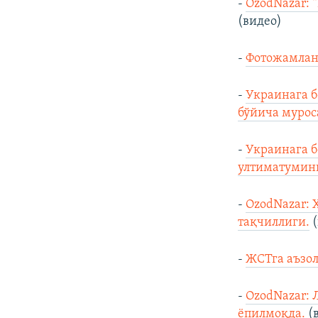
-
OzodNazar: 
(видео)
-
Фотожамлан
-
Украинага б
бўйича мурос
-
Украинага б
ултиматумини
-
OzodNazar: 
тақчиллиги.
(
-
ЖСТга аъзол
-
OzodNazar: 
ёпилмоқда.
(