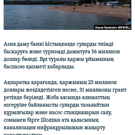
Азия даму банкі Ыстықкөлде суларды тиімді
басқаруға және туризмді дамытуға 56 миллион
доллар бөледі. Бұл туралы қаржы ұйымының
баспасөз қызметі хабарлады.
Ақпаратқа қарағанда, қаржының 25 миллион
доллары жеңілдетілген несие, 31 миллионы грант
ретінде беріледі. Жоба аясында климаттың
өзгеруіне байланысты суларды тазалайтын
құрылғылар және насос станцияларын салу,
сонымен бірге Шолпан ата қаласының
канализация инфрақұрылымын жаңарту