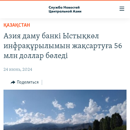
Ссылки
доступа
Вернуться
ҚАЗАҚСТАН
к
О ПРОЕКТЕ
Азия даму банкі Ыстықкөл
основному
ПОДПИСКА
содержанию
инфрақұрылымын жақсартуға 56
КОНТАКТЫ
Вернутся
млн доллар бөледі
к
RFE/RL ДИРЕКТ
главной
24 июнь, 2024
НАСТОЯЩЕЕ ВРЕМЯ
навигации
Вернутся
Поделиться
МИГРАНТ МЕДИА
к
поиску