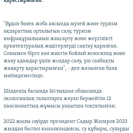
қарастырылған.
"Бұдан бөлек жоба аясында музей және туризм
ақпараттық орталығын салу, туризм
инфрақұрылымын жақсарту және жергілікті
архитектуралық жәдігерлерді сақтау қаралған.
Сонымен бірге көл жиегін бойлай велосипед және
жаяу адамдар үшін жолдар салу, үш саябақты
жаңарту қарастырылған", - деп жазылған банк
мәлімдемесінде.
Шілденің басында Ыстықкөл облысында
экологиялық талаптарға жауап бермейтін 12
пансионаттың жұмысы уақытша тоқтатылған.
2022 жылы сәуірде президент Садыр Жапаров 2023
жылдан бастап канализациясы, су құбыры, суларды