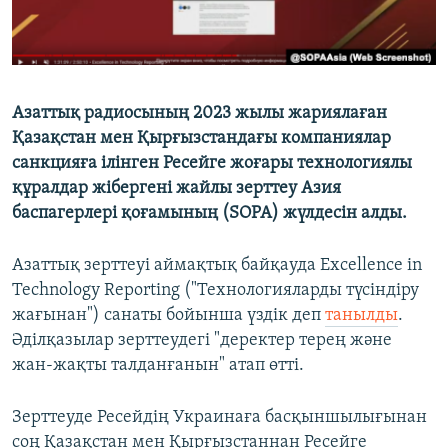
Азаттық радиосының 2023 жылы жариялаған
Қазақстан мен Қырғызстандағы компаниялар
санкцияға ілінген Ресейге жоғары технологиялы
құралдар жібергені жайлы зерттеу Азия
баспагерлері қоғамының (SOPA) жүлдесін алды.
Азаттық зерттеуі аймақтық байқауда Excellence in
Technology Reporting ("Технологияларды түсіндіру
жағынан") санаты бойынша үздік деп
танылды
.
Әділқазылар зерттеудегі "деректер терең және
жан-жақты талданғанын" атап өтті.
Зерттеуде Ресейдің Украинаға басқыншылығынан
соң Қазақстан мен Қырғызстаннан Ресейге