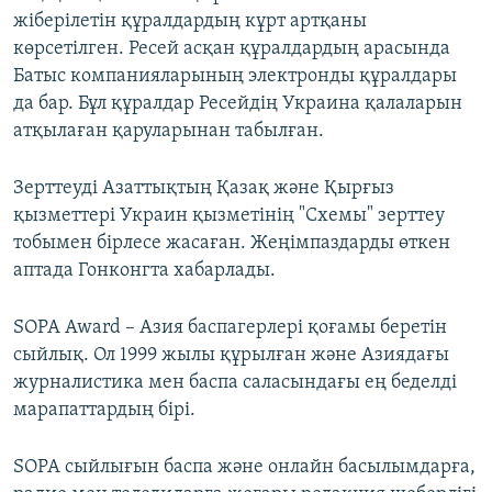
жіберілетін құралдардың кұрт артқаны
көрсетілген. Ресей асқан құралдардың арасында
Батыс компанияларының электронды құралдары
да бар. Бұл құралдар Ресейдің Украина қалаларын
атқылаған қаруларынан табылған.
Зерттеуді Азаттықтың Қазақ және Қырғыз
қызметтері Украин қызметінің "Схемы" зерттеу
тобымен бірлесе жасаған. Жеңімпаздарды өткен
аптада Гонконгта хабарлады.
SOPA Award – Азия баспагерлері қоғамы беретін
сыйлық. Ол 1999 жылы құрылған және Азиядағы
журналистика мен баспа саласындағы ең беделді
марапаттардың бірі.
SOPA сыйлығын баспа және онлайн басылымдарға,