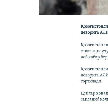
Қозоғистонли
деворига АЛИ
Қозоғистон т
етказгани уч
деб хабар бе
Қозоғистонли
деворига АЛИ
тортилади.
Цейлар хонад
сақланиб қол