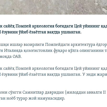
к сайёҳ Помпей археология боғидаги Цей уйининг қ
 ёзувини ўйиб ёзаётган вақтда ушланган.
ашқи ишлар вазирлиги Помпейдаги архитектура ёдгор
ун Италияда қозоғистонлик фуқаро қўлга олинганини 
рмоқда ОАВ.
к сайёҳ Помпей археология боғидаги Цей уйининг қ
 ёзувини ўйиб ёзаётган вақтда ушланган. У энди жар
они сўнгги Самнитлар давридан (милоддан аввалги II 
ган ноёб турар жой намунасидир.