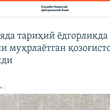
яда тариҳий ёдгорликда 
и муҳрлаётган қозоғист
нди
ся