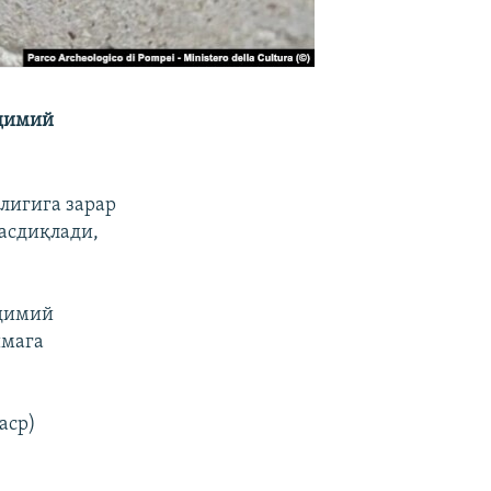
адимий
лигига зарар
тасдиқлади,
адимий
имага
аср)