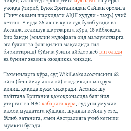
чиқиб, Станстед аэропортига
йўл олган
ва у ерда
учоққа ўтириб, Буюк Британиядан Сайпан оролига
(Тинч океани шарқидаги АҚШ ҳудуди - таҳр.) учиб
кетган. У ерда 26 июнь куни суд бўлиб ўтади ва
Ассанж, келишув шартларига кўра, 18 айбловдан
бир банди (миллий мудофаага оид маълумотларга
эга бўлиш ва фош қилиш мақсадида тил
бириктириш) бўйича ўзини айбдор деб
тан олади
ва бунинг эвазига озодликка чиқади.
Тахминларга кўра, суд WikiLeaks асосчисини 62
ойга (беш йилу икки ой) озодликдан маҳрум
қилиш ҳақида ҳукм чиқаради. Ассанж шу
пайтгача Британия қамоқхонасида беш йил
ўтирган ва NBC
хабарига кўра
, суд уни умумий
қамоқ муддатига қўшади, шундан кейин у озод
бўлиб, ватанига, яъни Австралияга учиб кетиши
мумкин бўлади.