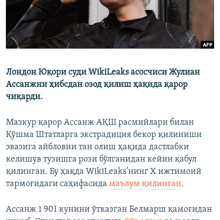
Лондон Юқори суди WikiLeaks асосчиси Жулиан
Ассанжни ҳибсдан озод қилиш ҳақида қарор
чиқарди.
Мазкур қарор Ассанж АҚШ расмийлари билан
Қўшма Штатларга экстрадиция бекор қилиниши
эвазига айбловни тан олиш ҳақида дастлабки
келишув тузишга рози бўлганидан кейин қабул
қилинган. Бу ҳақда WikiLeaks’нинг Х ижтимоий
тармоғидаги саҳифасида
маълум қилинган
.
Ассанж 1 901 кунини ўтказган Белмарш қамоғидан