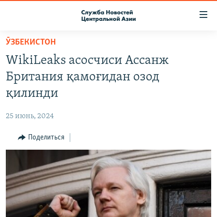
Ссылки
доступа
Вернуться
ӮЗБЕКИСТОН
к
О ПРОЕКТЕ
WikiLeaks асосчиси Ассанж
основному
ПОДПИСКА
содержанию
Британия қамоғидан озод
КОНТАКТЫ
Вернутся
қилинди
к
RFE/RL ДИРЕКТ
главной
25 июнь, 2024
НАСТОЯЩЕЕ ВРЕМЯ
навигации
Вернутся
Поделиться
МИГРАНТ МЕДИА
к
поиску