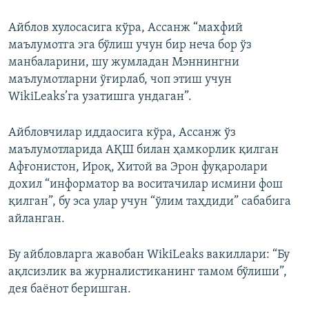
Айблов хулосасига кўра, Ассанж “махфий
маълумотга эга бўлиш учун бир неча бор ўз
манбаларини, шу жумладан Мэннингни
маълумотларни ўғирлаб, чоп этиш учун
WikiLeaks’га узатишга ундаган”.
Айбловчилар иддаосига кўра, Ассанж ўз
маълумотларида АҚШ билан ҳамкорлик қилган
Афғонистон, Ироқ, Хитой ва Эрон фуқаролари
дохил “информатор ва воситачилар исмини фош
қилган”, бу эса улар учун “ўлим таҳдиди” сабабига
айланган.
Бу айбловларга жавобан WikiLeaks вакиллари: “Бу
ақлсизлик ва журналистиканинг тамом бўлиши”,
дея баёнот беришган.