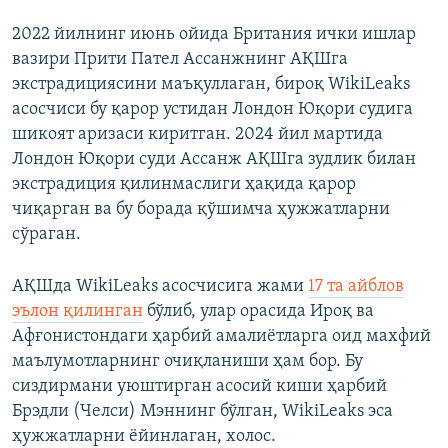
2022 йилнинг июнь ойида Британия ички ишлар
вазири Прити Пател Ассанжнинг АҚШга
экстрадициясини маъқуллаган, бироқ WikiLeaks
асосчиси бу қарор устидан Лондон Юқори судига
шикоят аризаси киритган. 2024 йил мартида
Лондон Юқори суди Ассанж АҚШга зудлик билан
экстрадиция қилинмаслиги ҳақида қарор
чиқарган ва бу борада қўшимча ҳужжатларни
сўраган.
АҚШда WikiLeaks асосчисига жами
17 та айблов
эълон қилинган
бўлиб, улар орасида Ироқ ва
Афғонистондаги ҳарбий амалиётларга оид махфий
маълумотларнинг очиқланиши ҳам бор. Бу
сиздирмани уюштирган асосий киши ҳарбий
Брэдли (Челси) Мэннинг бўлган, WikiLeaks эса
ҳужжатларни ёйинлаган, холос.